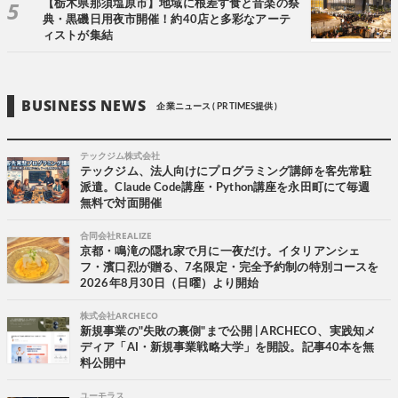
【栃木県那須塩原市】地域に根差す食と音楽の祭
典・黒磯日用夜市開催！約40店と多彩なアーテ
ィストが集結
BUSINESS NEWS
企業ニュース ( PR TIMES提供 )
テックジム株式会社
テックジム、法人向けにプログラミング講師を客先常駐
派遣。Claude Code講座・Python講座を永田町にて毎週
無料で対面開催
合同会社REALIZE
京都・鳴滝の隠れ家で月に一夜だけ。イタリアンシェ
フ・濱口烈が贈る、7名限定・完全予約制の特別コースを
2026年8月30日（日曜）より開始
株式会社ARCHECO
新規事業の"失敗の裏側"まで公開 | ARCHECO、実践知メ
ディア「AI・新規事業戦略大学」を開設。記事40本を無
料公開中
ユーモラス