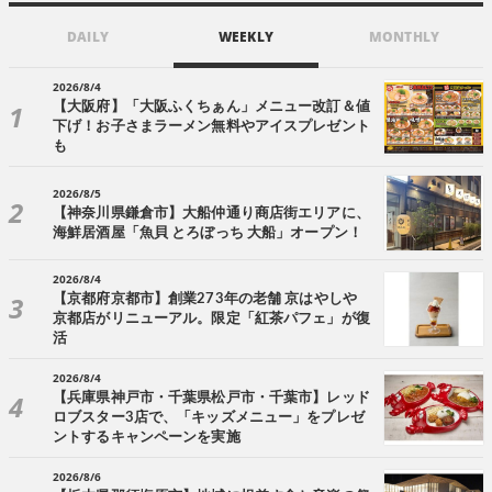
DAILY
WEEKLY
MONTHLY
2026/8/4
【大阪府】「大阪ふくちぁん」メニュー改訂＆値
下げ！お子さまラーメン無料やアイスプレゼント
も
2026/8/5
【神奈川県鎌倉市】大船仲通り商店街エリアに、
海鮮居酒屋「魚貝 とろぼっち 大船」オープン！
2026/8/4
【京都府京都市】創業273年の老舗 京はやしや
京都店がリニューアル。限定「紅茶パフェ」が復
活
2026/8/4
【兵庫県神戸市・千葉県松戸市・千葉市】レッド
ロブスター3店で、「キッズメニュー」をプレゼ
ントするキャンペーンを実施
2026/8/6