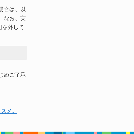
場合は、以
。なお、実
]を外して
じめご了承
ススメ。