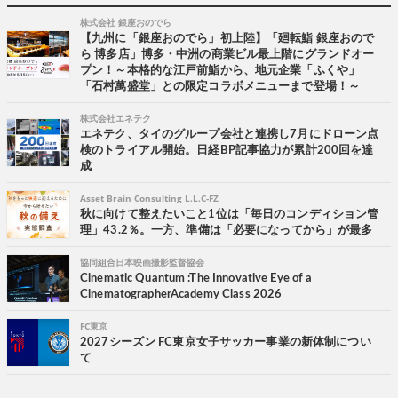
株式会社 銀座おのでら
【九州に「銀座おのでら」初上陸】「廻転鮨 銀座おので
ら 博多店」博多・中洲の商業ビル最上階にグランドオー
プン！～本格的な江戸前鮨から、地元企業「ふくや」
「石村萬盛堂」との限定コラボメニューまで登場！～
株式会社エネテク
エネテク、タイのグループ会社と連携し7月にドローン点
検のトライアル開始。日経BP記事協力が累計200回を達
成
Asset Brain Consulting L.L.C-FZ
秋に向けて整えたいこと1位は「毎日のコンディション管
理」43.2％。一方、準備は「必要になってから」が最多
協同組合日本映画撮影監督協会
Cinematic Quantum :The Innovative Eye of a
CinematographerAcademy Class 2026
FC東京
2027シーズン FC東京女子サッカー事業の新体制につい
て