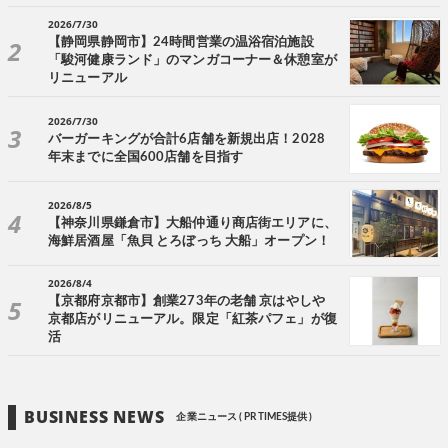
2026/7/30
【静岡県静岡市】24時間営業の温浴宿泊施設
「駿河健康ランド」のマンガコーナー＆休憩室が
リニューアル
2026/7/30
バーガーキングが合計6店舗を新規出店！2028
年末までに全国600店舗を目指す
2026/8/5
【神奈川県鎌倉市】大船仲通り商店街エリアに、
海鮮居酒屋「魚貝 とろぼっち 大船」オープン！
2026/8/4
【京都府京都市】創業273年の老舗 京はやしや
京都店がリニューアル。限定「紅茶パフェ」が復
活
BUSINESS NEWS
企業ニュース ( PR TIMES提供 )