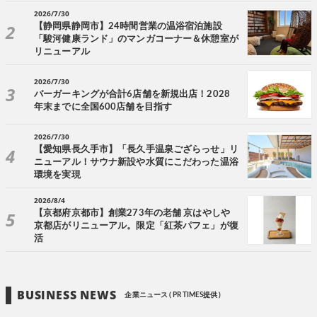
2026/7/30
【静岡県静岡市】24時間営業の温浴宿泊施設
「駿河健康ランド」のマンガコーナー＆休憩室が
リニューアル
2026/7/30
バーガーキングが合計6店舗を新規出店！2028
年末までに全国600店舗を目指す
2026/7/30
【愛知県長久手市】「長久手温泉ござらっせ」リ
ニューアル！サウナ新設や水質にこだわった温浴
環境を実現
2026/8/4
【京都府京都市】創業273年の老舗 京はやしや
京都店がリニューアル。限定「紅茶パフェ」が復
活
BUSINESS NEWS
企業ニュース ( PR TIMES提供 )