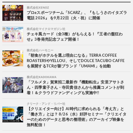
株式会社XENOZ
プロeスポーツチーム「SCARZ」、『もしうさのイタズラ
電話 2026』 を9月22日（火・祝）に開催
株式会社マイクロマガジン社
チェキ風カード（全3種）がもらえる！『王者の盤狂わ
せ』3巻発売記念フェア開催！
株式会社ハーモニー
「朝食がホテルを選ぶ理由になる」TERRA COFFEE
ROASTERSやYELLOU、そしてDOLCE TACUBO CAFFE
を展開するTCRが新ブランド「UMAMI」を始動
株式会社KADOKAWA
「フルメタ」賀東招二最新作『機動転生』安里アサトさ
ん・四季童子さん・寺田貴信さんから推薦コメントが到
着！＆クラウドファンディングも実施中!!
クリーク・アンド・リバー社
【クリエイター向け】AI時代に求められる「考え方」と
「働き方」とは？ 8/26（水）好評セミナー「クリエイタ
ーのためのデータと思考の整理術」のアーカイブ映像を
無料配信！