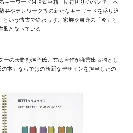
蘇るキーワード(4段式筆箱、切符切りのパンチ、ペ
、塾弁やテレワーク等の新たなキーワードを盛り込
」という懐古で終わらず、家族や自身の「今」と
作風となっている。
ーターの天野勢津子氏、文は今作が商業出版物とし
。「紙の本」ならではの斬新なデザインを担当したの