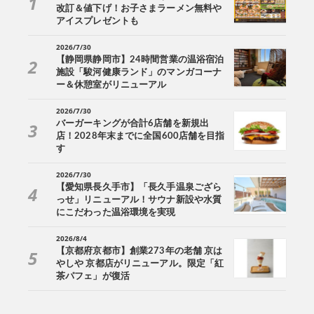
改訂＆値下げ！お子さまラーメン無料や
アイスプレゼントも
2026/7/30
【静岡県静岡市】24時間営業の温浴宿泊
施設「駿河健康ランド」のマンガコーナ
ー＆休憩室がリニューアル
2026/7/30
バーガーキングが合計6店舗を新規出
店！2028年末までに全国600店舗を目指
す
2026/7/30
【愛知県長久手市】「長久手温泉ござら
っせ」リニューアル！サウナ新設や水質
にこだわった温浴環境を実現
2026/8/4
【京都府京都市】創業273年の老舗 京は
やしや 京都店がリニューアル。限定「紅
茶パフェ」が復活