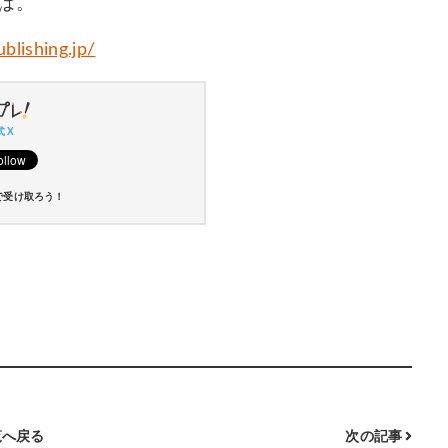
は。
ublishing.jp/
 X
で受け取ろう！
へ戻る
次の記事