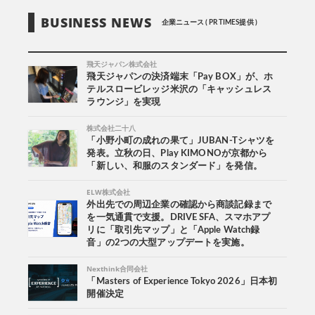
BUSINESS NEWS
企業ニュース ( PR TIMES提供 )
飛天ジャパン株式会社
飛天ジャパンの決済端末「Pay BOX」が、ホ
テルスロービレッジ米沢の「キャッシュレス
ラウンジ」を実現
株式会社二十八
「小野小町の成れの果て」JUBAN-Tシャツを
発表。立秋の日、Play KIMONOが京都から
「新しい、和服のスタンダード」を発信。
ELW株式会社
外出先での周辺企業の確認から商談記録まで
を一気通貫で支援。DRIVE SFA、スマホアプ
リに「取引先マップ」と「Apple Watch録
音」の2つの大型アップデートを実施。
Nexthink合同会社
「Masters of Experience Tokyo 2026」日本初
開催決定