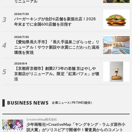
リニューアル
2026/7/30
バーガーキングが合計6店舗を新規出店！2028
年末までに全国600店舗を目指す
2026/7/30
【愛知県長久手市】「長久手温泉ござらっせ」リ
ニューアル！サウナ新設や水質にこだわった温浴
環境を実現
2026/8/4
【京都府京都市】創業273年の老舗 京はやしや
京都店がリニューアル。限定「紅茶パフェ」が復
活
BUSINESS NEWS
企業ニュース ( PR TIMES提供 )
CreativeMap株式会社
少年画報社×CreativeMap「ヤングキング・ラムダ原作小
説大賞」がソリスピアで開催中！審査員からのコメント