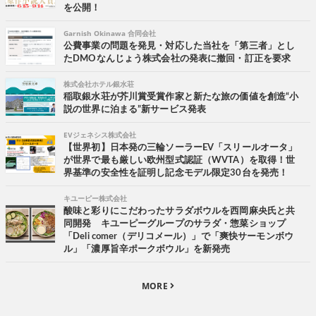
を公開！
Garnish Okinawa 合同会社
公費事業の問題を発見・対応した当社を「第三者」とし
たDMOなんじょう株式会社の発表に撤回・訂正を要求
株式会社ホテル銀水荘
稲取銀水荘が芥川賞受賞作家と新たな旅の価値を創造“小
説の世界に泊まる”新サービス発表
EVジェネシス株式会社
【世界初】日本発の三輪ソーラーEV「スリールオータ」
が世界で最も厳しい欧州型式認証（WVTA）を取得！世
界基準の安全性を証明し記念モデル限定30台を発売！
キユーピー株式会社
酸味と彩りにこだわったサラダボウルを西岡麻央氏と共
同開発 キユーピーグループのサラダ・惣菜ショップ
「Deli comer（デリコメール）」で「爽快サーモンボウ
ル」「濃厚旨辛ポークボウル」を新発売
MORE