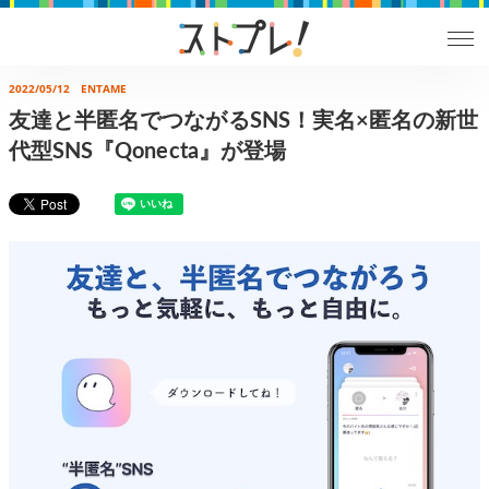
2022/05/12
ENTAME
友達と半匿名でつながるSNS！実名×匿名の新世
代型SNS『Qonecta』が登場