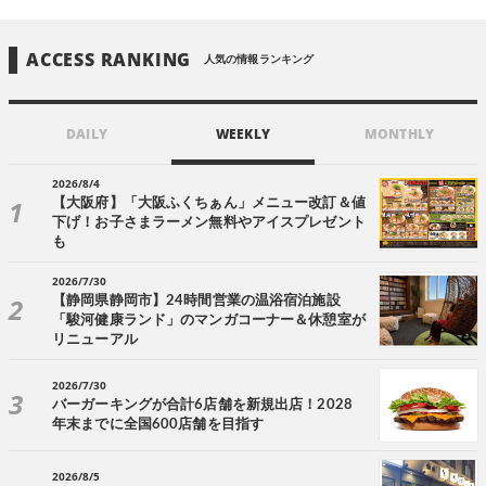
ACCESS RANKING
人気の情報ランキング
DAILY
WEEKLY
MONTHLY
2026/8/4
【大阪府】「大阪ふくちぁん」メニュー改訂＆値
下げ！お子さまラーメン無料やアイスプレゼント
も
2026/7/30
【静岡県静岡市】24時間営業の温浴宿泊施設
「駿河健康ランド」のマンガコーナー＆休憩室が
リニューアル
2026/7/30
バーガーキングが合計6店舗を新規出店！2028
年末までに全国600店舗を目指す
2026/8/5