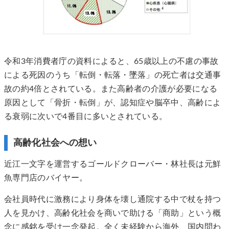
令和3年消費者庁の資料によると、65歳以上の不慮の事故
による死因のうち「転倒・転落・墜落」の死亡者は交通事
故の約4倍とされている。また高齢者の介護が必要になる
原因として「骨折・転倒」が、認知症や脳卒中、高齢によ
る衰弱に次いで4番目に多いとされている。
高齢化社会への想い
近江一文字を運営するゴールドクローバー・林社長は元鮮
魚専門店のバイヤー。
会社員時代に激務により身体を壊し通院する中で杖を持つ
人を見かけ、高齢化社会を商いで助ける「商助」という概
念に感銘を受け一念発起。全く未経験から海外、国内問わ