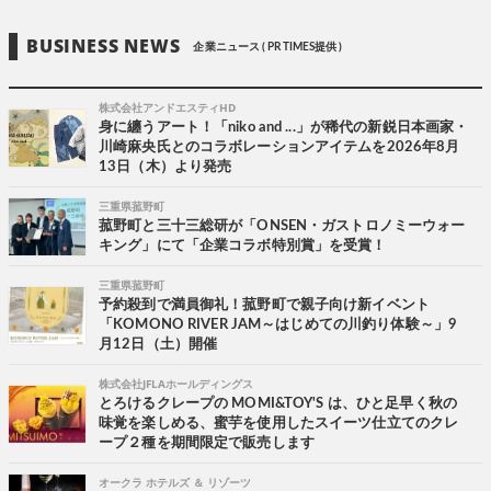
BUSINESS NEWS
企業ニュース ( PR TIMES提供 )
株式会社アンドエスティHD
身に纏うアート！「niko and ...」が稀代の新鋭日本画家・
川崎麻央氏とのコラボレーションアイテムを2026年8月
13日（木）より発売
三重県菰野町
菰野町と三十三総研が「ONSEN・ガストロノミーウォー
キング」にて「企業コラボ特別賞」を受賞！
三重県菰野町
予約殺到で満員御礼！菰野町で親子向け新イベント
「KOMONO RIVER JAM～はじめての川釣り体験～」9
月12日（土）開催
株式会社JFLAホールディングス
とろけるクレープの MOMI&TOY'S は、ひと足早く秋の
味覚を楽しめる、蜜芋を使用したスイーツ仕立てのクレ
ープ２種を期間限定で販売します
オークラ ホテルズ ＆ リゾーツ