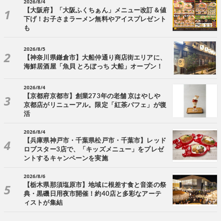
2026/8/4
【大阪府】「大阪ふくちぁん」メニュー改訂＆値
下げ！お子さまラーメン無料やアイスプレゼント
も
2026/8/5
【神奈川県鎌倉市】大船仲通り商店街エリアに、
海鮮居酒屋「魚貝 とろぼっち 大船」オープン！
2026/8/4
【京都府京都市】創業273年の老舗 京はやしや
京都店がリニューアル。限定「紅茶パフェ」が復
活
2026/8/4
【兵庫県神戸市・千葉県松戸市・千葉市】レッド
ロブスター3店で、「キッズメニュー」をプレゼ
ントするキャンペーンを実施
2026/8/6
【栃木県那須塩原市】地域に根差す食と音楽の祭
典・黒磯日用夜市開催！約40店と多彩なアーテ
ィストが集結