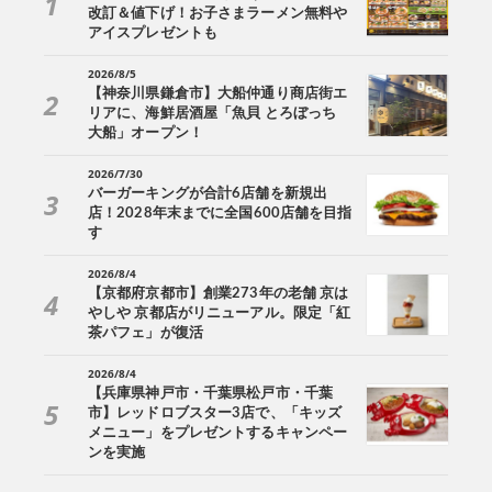
改訂＆値下げ！お子さまラーメン無料や
アイスプレゼントも
2026/8/5
【神奈川県鎌倉市】大船仲通り商店街エ
リアに、海鮮居酒屋「魚貝 とろぼっち
大船」オープン！
2026/7/30
バーガーキングが合計6店舗を新規出
店！2028年末までに全国600店舗を目指
す
2026/8/4
【京都府京都市】創業273年の老舗 京は
やしや 京都店がリニューアル。限定「紅
茶パフェ」が復活
2026/8/4
【兵庫県神戸市・千葉県松戸市・千葉
市】レッドロブスター3店で、「キッズ
メニュー」をプレゼントするキャンペー
ンを実施