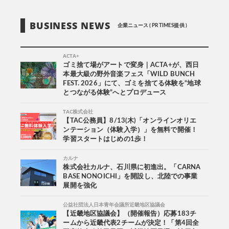
BUSINESS NEWS
企業ニュース ( PR TIMES提供 )
ACTA+
ゴミ捨て場がアートで変身｜ACTA+が、西日
本最大級の野外音楽フェス「WILD BUNCH
FEST. 2026」にて、ゴミを捨てる体験を“地球
とつながる体験”へとプロデュース
TAC株式会社
【TAC公務員】8/13(木)「オンラインオリエ
ンテーション（体験入学）」を無料で開催！
学習スタートはじめの1歩！
カルナ
株式会社カルナ、石川県に初進出。「CARNA
BASE NONOICHI」を開設し、北陸での事業
展開を強化
公益社団法人日本青年会議所近畿地区協議会
【近畿地区協議会】（開催報告）応募183チ
ームから近畿代表2チームが決定！「第4回全