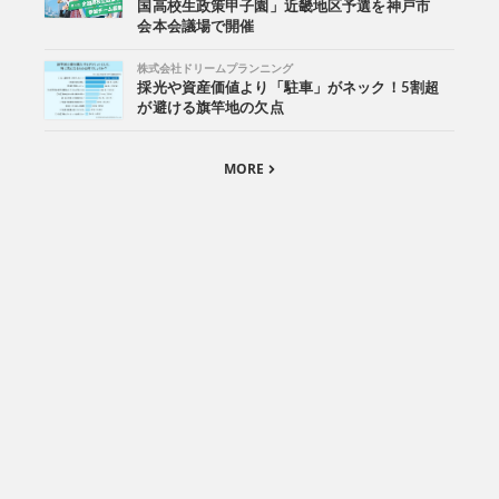
国高校生政策甲子園」近畿地区予選を神戸市
会本会議場で開催
株式会社ドリームプランニング
採光や資産価値より「駐車」がネック！5割超
が避ける旗竿地の欠点
MORE