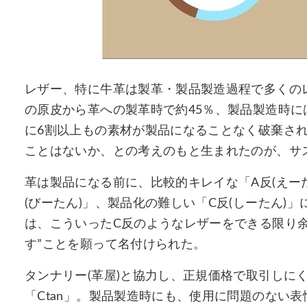
レザー、特に牛革は製革・製品製造過程で多くの
の原皮から革への製革時で約45％、製品製造時に
に6割以上もの素材が製品になることなく破棄さ
ことはないか、との考えのもと生まれたのが、サス
革は製品になる前に、比較的キレイな「A反(えー
(びーたん)」、製品化の難しい「C反(しーたん)」
は、こういったC反のようなレザーをできる限り
す”ことを願って名付けられた。
タンナリー(革屋)と協力し、正規価格で取引しに
「Ctan」。製品製造時にも、使用に問題のない