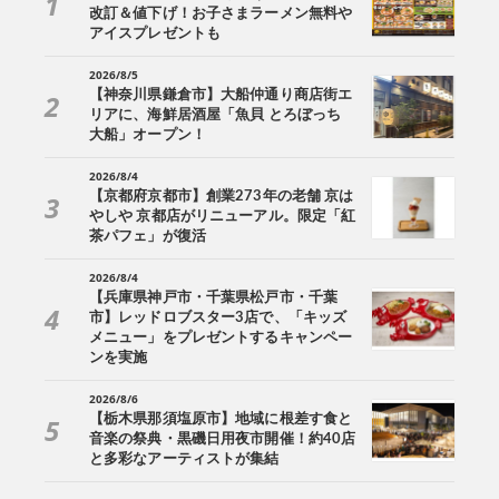
改訂＆値下げ！お子さまラーメン無料や
アイスプレゼントも
2026/8/5
【神奈川県鎌倉市】大船仲通り商店街エ
リアに、海鮮居酒屋「魚貝 とろぼっち
大船」オープン！
2026/8/4
【京都府京都市】創業273年の老舗 京は
やしや 京都店がリニューアル。限定「紅
茶パフェ」が復活
2026/8/4
【兵庫県神戸市・千葉県松戸市・千葉
市】レッドロブスター3店で、「キッズ
メニュー」をプレゼントするキャンペー
ンを実施
2026/8/6
【栃木県那須塩原市】地域に根差す食と
音楽の祭典・黒磯日用夜市開催！約40店
と多彩なアーティストが集結