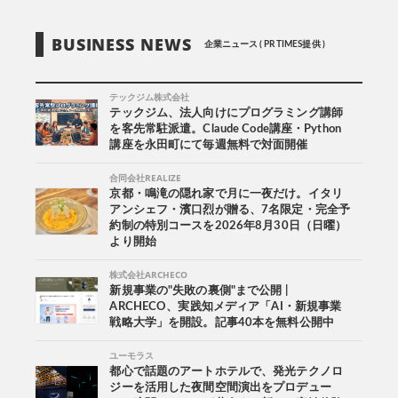
BUSINESS NEWS
企業ニュース ( PR TIMES提供 )
テックジム株式会社
テックジム、法人向けにプログラミング講師
を客先常駐派遣。Claude Code講座・Python
講座を永田町にて毎週無料で対面開催
合同会社REALIZE
京都・鳴滝の隠れ家で月に一夜だけ。イタリ
アンシェフ・濱口烈が贈る、7名限定・完全予
約制の特別コースを2026年8月30日（日曜）
より開始
株式会社ARCHECO
新規事業の"失敗の裏側"まで公開 |
ARCHECO、実践知メディア「AI・新規事業
戦略大学」を開設。記事40本を無料公開中
ユーモラス
都心で話題のアートホテルで、発光テクノロ
ジーを活用した夜間空間演出をプロデュー