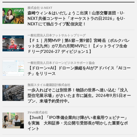
株式会社 U-NEXT
森崎ウィン＆はいだしょうこ出演！山形交響楽団・U-
NEXT共催コンサート「オーケストラの日2026」をU-
NEXTにて独占ライブ配信決定！
一般社団法人日本フットサルトップリーグ
【Ｆ１｜月間MVP｜第6節～第9節】宮崎岳（ボルクバレ
ット北九州）が7月の月間MVPに！【メットライフ生命
Ｆリーグ2026-27 ディビジョン１】
一般社団法人日本ドローンビジネスサポート協会
【ドローン×AI】ドローン操縦をAIがアドバイス「AIコー
チ」をリリース
無垢スタイル建築設計株式会社
一歩入ればそこは別世界！物語の世界へ迷い込む「没入
型住宅展示場」がさいたま市に誕生。2026年9月5日オー
プン、来場予約受付中。
3Volt株式会社
【3volt】「IPO準備企業向け障がい者雇用ウェビナー」
を実施 大和証券・元公開引受部長が明かした重要なポ
イント