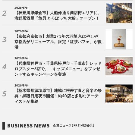
2026/8/5
【神奈川県鎌倉市】大船仲通り商店街エリアに、
海鮮居酒屋「魚貝 とろぼっち 大船」オープン！
2026/8/4
【京都府京都市】創業273年の老舗 京はやしや
京都店がリニューアル。限定「紅茶パフェ」が復
活
2026/8/4
【兵庫県神戸市・千葉県松戸市・千葉市】レッド
ロブスター3店で、「キッズメニュー」をプレゼ
ントするキャンペーンを実施
2026/8/6
【栃木県那須塩原市】地域に根差す食と音楽の祭
典・黒磯日用夜市開催！約40店と多彩なアーテ
ィストが集結
BUSINESS NEWS
企業ニュース ( PR TIMES提供 )