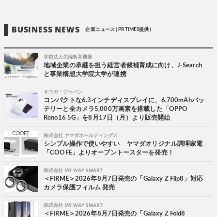
BUSINESS NEWS
企業ニュース ( PR TIMES提供 )
学校法人先端教育機構
地域企業の承継を担う経営者候補育成に向け、J-Search
と事業構想大学院大学が連携
オウガ・ジャパン
コンパクトな6.3インチディスプレイに、6,700mAhバッ
テリーと全カメラ5,000万画素を搭載した「OPPO
Reno16 5G」を8月17日（月）より販売開始
株式会社 ヤマダホールディングス
シンプル操作で使いやすい ヤマダオリジナル調理家電
「COOFE」よりオーブントースターを発売！
株式会社 MY WAY SMART
＜FIRME＞2026年8月7日発売の「Galaxy Z Flip8」対応
カメラ保護フィルム 発売
株式会社 MY WAY SMART
＜FIRME＞2026年8月7日発売の「Galaxy Z Fold8