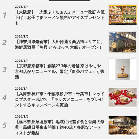
2026/8/4
【大阪府】「大阪ふくちぁん」メニュー改訂＆値
下げ！お子さまラーメン無料やアイスプレゼント
も
2026/8/5
【神奈川県鎌倉市】大船仲通り商店街エリアに、
海鮮居酒屋「魚貝 とろぼっち 大船」オープン！
2026/8/4
【京都府京都市】創業273年の老舗 京はやしや
京都店がリニューアル。限定「紅茶パフェ」が復
活
2026/8/4
【兵庫県神戸市・千葉県松戸市・千葉市】レッド
ロブスター3店で、「キッズメニュー」をプレゼ
ントするキャンペーンを実施
2026/8/6
【栃木県那須塩原市】地域に根差す食と音楽の祭
典・黒磯日用夜市開催！約40店と多彩なアーテ
ィストが集結