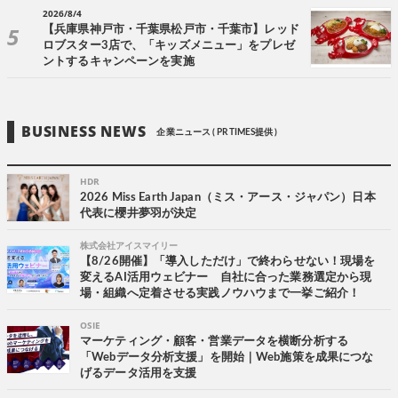
2026/8/4
【兵庫県神戸市・千葉県松戸市・千葉市】レッド
ロブスター3店で、「キッズメニュー」をプレゼ
ントするキャンペーンを実施
BUSINESS NEWS
企業ニュース ( PR TIMES提供 )
HDR
2026 Miss Earth Japan（ミス・アース・ジャパン）日本
代表に櫻井夢羽が決定
株式会社アイスマイリー
【8/26開催】「導入しただけ」で終わらせない！現場を
変えるAI活用ウェビナー 自社に合った業務選定から現
場・組織へ定着させる実践ノウハウまで一挙ご紹介！
OSIE
マーケティング・顧客・営業データを横断分析する
「Webデータ分析支援」を開始｜Web施策を成果につな
げるデータ活用を支援