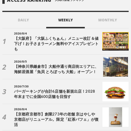
人気の情報ランキング
DAILY
WEEKLY
MONTHLY
2026/8/4
【大阪府】「大阪ふくちぁん」メニュー改訂＆値
下げ！お子さまラーメン無料やアイスプレゼント
も
2026/8/5
【神奈川県鎌倉市】大船仲通り商店街エリアに、
海鮮居酒屋「魚貝 とろぼっち 大船」オープン！
2026/7/30
バーガーキングが合計6店舗を新規出店！2028
年末までに全国600店舗を目指す
2026/8/4
【京都府京都市】創業273年の老舗 京はやしや
京都店がリニューアル。限定「紅茶パフェ」が復
活