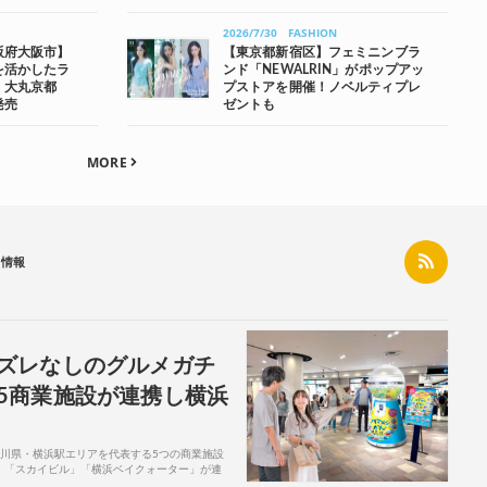
2026/7/30
FASHION
阪府大阪市】
【東京都新宿区】フェミニンブラ
を活かしたラ
ンド「NEWALRIN」がポップアッ
、大丸京都
プストアを開催！ノベルティプレ
発売
ゼントも
MORE
ク情報
ズレなしのグルメガチ
5商業施設が連携し横浜
神奈川県・横浜駅エリアを代表する5つの商業施設
」「スカイビル」「横浜ベイクォーター」が連