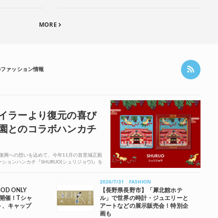
MORE
のファッション情報
イラーより復元の喜び
園とのコラボハンカチ
の復興への想いを込めて、今年11月の首里城正殿
ョンハンカチ『SHURIJO(シュリジョウ)』を
2026/7/31
FASHION
D ONLY
【長野県長野市】「犀北館ホテ
を開催！Tシャ
ル」で世界の時計・ジュエリーと
ト、キャップ
アートなどの展示販売会！特別企
画も