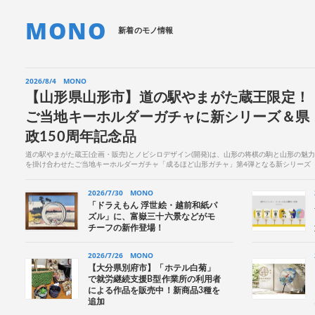
MONO
新着のモノ情報
2026/8/4
MONO
【山形県山形市】道の駅やまがた蔵王限定！
ご当地キーホルダーガチャに新シリーズ＆県
政150周年記念品
道の駅やまがた蔵王(企画・販売)とノビシロデザイン(開発)は、山形の将棋の駒と山形の魅力
を掛け合わせたご当地キーホルダーガチャ「成るほど山形ガチャ」第4弾となる新シリーズ
を、道の駅やまがた蔵王限定で、7月31日(金)に発...
2026/7/30
MONO
「ドラえもん 浮世絵・越前和紙パ
ズル」に、富嶽三十六景などがモ
チーフの新作登場！
2026/7/26
MONO
【大分県別府市】「ホテル白菊」
で就労継続支援B型作業所の利用者
による作品を販売中！新商品3種を
追加