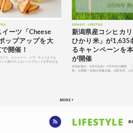
TYLE
2026/8/7
LIFESTYLE
イーツ「Cheese
新潟県産コシヒカリ
がポップアップを大
ひかり米」が1,63
京で開催！
るキャンペーンを本
が開催
ェヴァリ、ルシャトー、イヴ・チュリエスな
ランス産のチョコレートブランドを手がける
eは、チーズスイーツブランド「Cheese is…(チー
本髙砂屋が、8月5日(水)～9月中旬の期間、「2
祭」を開催！全国の対象店舗、元町本店、公
プ、公式LINEの各チャネルで、新潟県魚沼
ひかり米」が当たるキャンペーンを実施...
MORE
LIFESTYLE
新