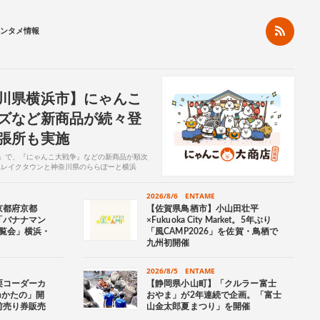
ンタメ情報
川県横浜市】にゃんこ
ズなど新商品が続々登
張所も実施
店」で、『にゃんこ大戦争』などの新商品が順次
YAレイクタウンと神奈川県のららぽーと横浜
.
2026/8/6
ENTAME
京都府京都
【佐賀県鳥栖市】小山田壮平
「バナナマン
×Fukuoka City Market。5年ぶり
覧会」横浜・
「風CAMP2026」を佐賀・鳥栖で
九州初開催
2026/8/5
ENTAME
栗コーダーカ
【静岡県小山町】「クルラー富士
nかたの」開
おやま」が2年連続で企画。「富士
前売り券販売
山金太郎夏まつり」を開催