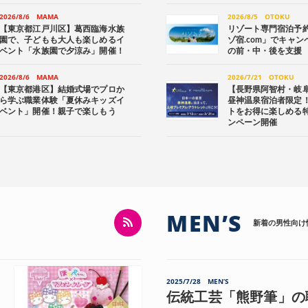
2026/8/6
MAMA
2026/8/5
OTOKU
【東京都江戸川区】葛西臨海水族
リゾート専門宿泊予
園で、子どもも大人も楽しめるイ
ゾ宿.com」でキャ
ベント「水族園で夕涼み」開催！
の前・中・後を支援
2026/8/6
MAMA
2026/7/21
OTOKU
【東京都港区】結婚式場でプロか
【長野県阿智村・岐
ら学ぶ職業体験「夏休みキッズイ
昼神温泉宿泊者限定
ベント」開催！親子で楽しもう
トをお得に楽しめる
ンペーン開催
MEN’S
新着の男性向け
2025/7/28
MEN’S
伝統工芸「熊野筆」の