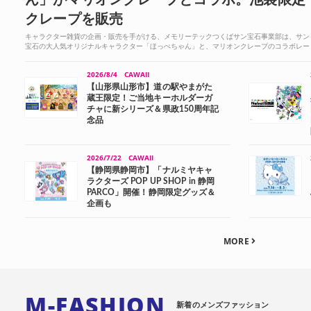
クレープを販売
キャラクター雑貨の企画・販売を手がける、メモリーテックつくばサン宝石事業部は、サン
宝石の大人気オリジナルキャラクター「ほっぺちゃん」と、マリオンクレープのコラボレー
ション企画を、8月7日(金)〜9月27日(日)の期間、サ...
2026/8/4
CAWAII
【山形県山形市】道の駅やまがた
蔵王限定！ご当地キーホルダーガ
チャに新シリーズ＆県政150周年記
念品
2026/7/22
CAWAII
【静岡県静岡市】「ナルミヤキャ
ラクターズ POP UP SHOP in 静岡
PARCO」開催！静岡限定グッズ＆
企画も
MORE
M-FASHION
新着のメンズファッション