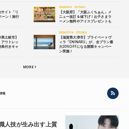
2026/8/4
OTOKU
約サイト「リ
【大阪府】「大阪ふくちぁん」メ
ンペーン！旅行
ニュー改訂＆値下げ！お子さまラ
ーメン無料やアイスプレゼントも
2026/7/14
OTOKU
阜県土岐市】
【滋賀県大津市】プライベートヴ
！アウトレッ
ィラ「ENINARU」が、全プラン最
特典付きキャ
大20%OFFになる開業キャンペー
ン実施！
MORE
情報
職人技が生み出す上質