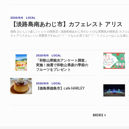
2026/8/6
LOCAL
【淡路島南あわじ市】カフェレスト アリス
徳島 おいしい♪楽しい♪ レトロ喫茶店♪ 淡路島南あわじ市のレトロな雰囲気の喫茶店 カフェ
ストアリスさん♪ いい雰囲気ですねぇ(*´▽｀*) なんか見てる(*´▽｀*) メニューはこんな感じ
今回のお目当て♬ 本日の...
2026/8/6
LOCAL
「和歌山県観光アンケート調査」
実施！抽選で和歌山県産の季節の
フルーツをプレゼント
2026/8/6
LOCAL
【徳島県徳島市】cafe HARLEY
MORE