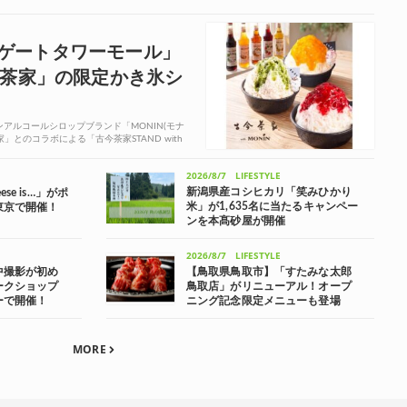
ゲートタワーモール」
今茶家」の限定かき氷シ
アルコールシロップブランド「MONIN(モナ
」とのコラボによる「古今茶家STAND with
2026/8/7
LIFESTYLE
新潟県産コシヒカリ「笑みひかり
se is…」がポ
米」が1,635名に当たるキャンペー
東京で開催！
ンを本髙砂屋が開催
2026/8/7
LIFESTYLE
中撮影が初め
【鳥取県鳥取市】「すたみな太郎
ークショップ
鳥取店」がリニューアル！オープ
ーで開催！
ニング記念限定メニューも登場
MORE