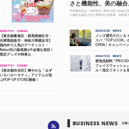
さと機能性、美の融合
中村製作所は、200年近い歴史を持つ伝統工
の感性を融合させた男性向け化粧筆「化粧筆 for
式オンラインストアで販売している。 ...
2025/2/28
MEN’S
2026/7/31
CAWAII
メンズ眉毛サロン＆
【東京都豊島区・群馬県桐生市・
スパ「TOP LOOK
兵庫県姫路市・神奈川県横浜市】
OPEN！キャンペー
国内外で人気のアーティスト・
Nelnal氏の版画展が4会場を巡回！
限定グッズや特典も
2024/7/23
MEN’S
密泡洗顔料『PROUD
2026/7/21
CAWAII
フェイスウォッシュ
ル！泡立てネットも
【東京都渋谷区】爽やかな「みず
いろハローキティ」アイテムが並
ぶPOP-UP STORE開催！
BUSINESS NEWS
企業ニ