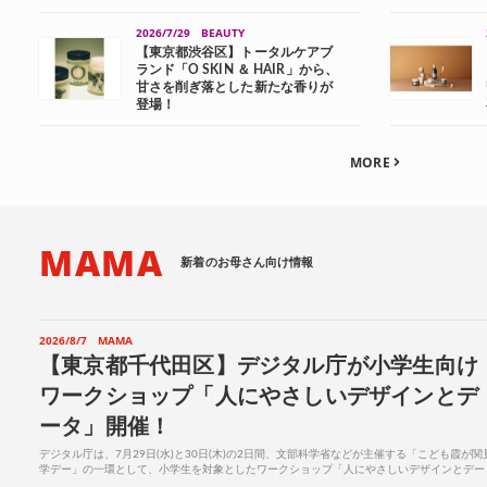
2026/7/29
BEAUTY
【東京都渋谷区】トータルケアブ
ランド「O SKIN ＆ HAIR」から、
甘さを削ぎ落とした新たな香りが
登場！
MORE
MAMA
新着のお母さん向け情報
2026/8/7
MAMA
【東京都千代田区】デジタル庁が小学生向け
ワークショップ「人にやさしいデザインとデ
ータ」開催！
デジタル庁は、7月29日(水)と30日(木)の2日間、文部科学省などが主催する「こども霞が関
学デー」の一環として、小学生を対象としたワークショップ「人にやさしいデザインとデー
タ」を全4回開催した。参加者は小学1～6年生...