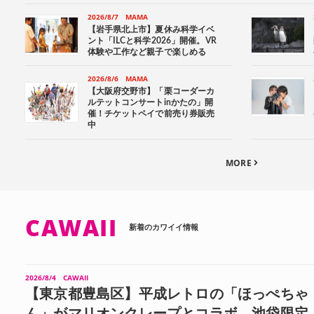
2026/8/7
MAMA
【岩手県北上市】夏休み科学イベ
ント「ILCと科学2026」開催。VR
体験や工作など親子で楽しめる
2026/8/6
MAMA
【大阪府交野市】「栗コーダーカ
ルテットコンサートinかたの」開
催！チケットペイで前売り券販売
中
MORE
CAWAII
新着のカワイイ情報
2026/8/4
CAWAII
【東京都豊島区】平成レトロの「ほっぺちゃ
ん」がマリオンクレープとコラボ。池袋限定