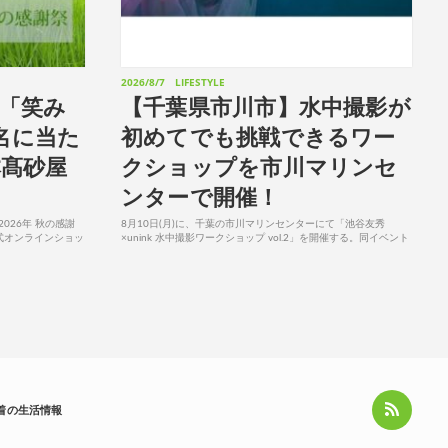
2026/8/7
LIFESTYLE
「笑み
【千葉県市川市】水中撮影が
5名に当た
初めてでも挑戦できるワー
髙砂屋
クショップを市川マリンセ
ンターで開催！
026年 秋の感謝
8月10日(月)に、千葉の市川マリンセンターにて「池谷友秀
式オンラインショッ
×unink 水中撮影ワークショップ vol.2」を開催する。同イベント
産コシヒカリ「笑み
は、水中撮影を初めて経験する人でも、水中写真家の池谷氏によ
る本格的な撮影に挑戦できる、少人...
着の生活情報