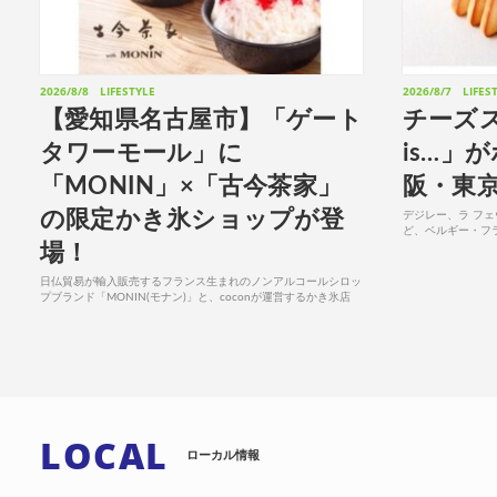
2026/8/8
LIFESTYLE
2026/8/7
LIFES
【愛知県名古屋市】「ゲート
チーズス
タワーモール」に
is…」
「MONIN」×「古今茶家」
阪・東
の限定かき氷ショップが登
デジレー、ラ フ
ど、ベルギー・フ
場！
Daska＆Desire
ズイズ)」のポッ...
日仏貿易が輸入販売するフランス生まれのノンアルコールシロッ
プブランド「MONIN(モナン)」と、coconが運営するかき氷店
「古今茶家」とのコラボによる「古今茶家STAND with
MONIN」が、名古屋駅直結の「タカ...
LOCAL
ローカル情報