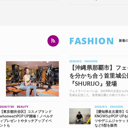
FASHION
新着
2026/8/3
FASHION
」
【沖縄県那覇市】フェ
を分かち合う首里城公
『SHURIJO』登場
フェイラージャパンは、2019年の火災から
完成を記念した、首里城公園との初コラボレーシ
制作。 8月1日(土)より、首里城公園内...
2026/7/30
BEAUTY
2026/8/3
FASHION
【東京都渋谷区】コスメブランド
【愛知県名古屋市】GO
whomeeのPOP UP開催！ノベルテ
KNOWSがPOP UP
ィプレゼントやタッチアップイベ
ツやデニムジャケッ
ントも
など6型を販売