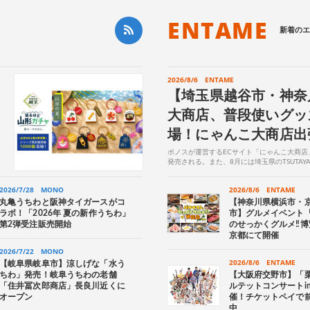
ENTAME
新着のエ
2026/8/6
ENTAME
【埼玉県越谷市・神奈
大商店、普段使いグッ
場！にゃんこ大商店出
ポノスが運営するECサイト「にゃんこ大商
発売される。また、8月には埼玉県のTSUTA
TOYLO PARKにて、新商品の一部も販売する..
2026/7/28
MONO
2026/8/6
ENTAME
丸亀うちわと阪神タイガースがコ
【神奈川県横浜市・
ラボ！「2026年 夏の新作うちわ」
市】グルメイベント
第2弾受注販売開始
のせっかくグルメ‼博
京都にて開催
2026/7/22
MONO
2026/8/6
ENTAME
【岐阜県岐阜市】涼しげな「水う
ちわ」発売！岐阜うちわの老舗
【大阪府交野市】「
「住井冨次郎商店」長良川近くに
ルテットコンサートi
オープン
催！チケットペイで
中