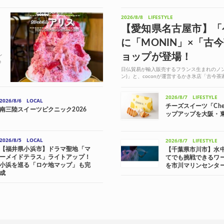
2026/8/8
LIFESTYLE
【愛知県名古屋市】「
に「MONIN」×「古
ョップが登場！
レ
♪
日仏貿易が輸入販売するフランス生まれのノン
ン)」と、coconが運営するかき氷店「古今茶家
MONIN」が、名古屋駅直結の「タカ...
2026/8/7
LIFESTYLE
2026/8/6
LOCAL
チーズスイーツ「Chee
南三陸スイーツピクニック2026
ップアップを大阪・
2026/8/5
LOCAL
2026/8/7
LIFESTYLE
【福井県小浜市】ドラマ聖地「マ
【千葉県市川市】水
ーメイドテラス」ライトアップ！
てでも挑戦できるワ
小浜を巡る「ロケ地マップ」も完
を市川マリンセンタ
成