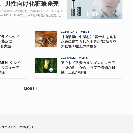
。男性向け化粧筆発売
芸「熊野筆」の技術と、洗練されたメンズメイク
 MEN『NM-7』」を7月14日(月)に発売。公
2024/12/19
MEN’S
ドライヘッド
【山梨県山中湖村】“富士山を見る
」が横浜に
ために建てられたホテル”に新サウ
ンも実施
ナ登場！極上の体験を
2024/4/22
MEN’S
MEN. クレイ
アウトドア派のメンズスキンケア
』リニューア
「KHAKI」から、ラフで快適な日
登場
焼け止めが登場！
MORE
ュース ( PR TIMES提供 )