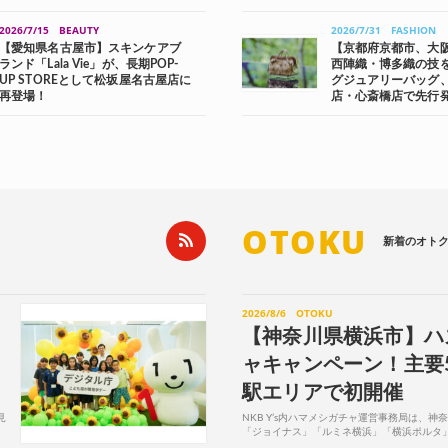
2026/7/15
BEAUTY
2026/7/31
FASHION
【愛知県名古屋市】スキンケアブ
【京都府京都市、大
ランド「Lala Vie」が、長期POP-
西陣織・博多織の技
UP STOREとして松坂屋名古屋店に
グジュアリーバッグ
再登場！
店・心斎橋店で先行
OTOKU
新着のオト
2026/8/6
OTOKU
【神奈川県横浜市】ハ
ャキャンペーン！主要
駅エリアで初開催
見
NKB Y’s内ハマメシガチャ運営事務局は、
「ジョイナス」「ルミネ横浜」「横浜ポルタ
携し、8月7日(金)〜13日(木)の...