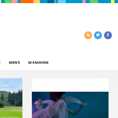
I
MEN’S
M-FASHION