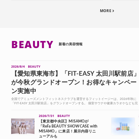
MORE
BEAUTY
新着の美容情報
2026/8/4
BEAUTY
【愛知県東海市】「FIT-EASY 太田川駅前店
が今秋グランドオープン！お得なキャンペー
ン実施中
全国でアミューズメントフィットネスクラブを運営するフィットイージーは、2026年秋に
「FIT-EASY 太田川駅前店」をグランドオープンする。 個室サウナや健康カラオケなども完
備！ 「FIT-EASY 太田川駅前店」は、...
2026/7/31
BEAUTY
【東京都中央区】MISAMOが
「ReFa BEAUTY SHOWCASE with
MISAMO」に来店！展示内容リニ
ューアルも