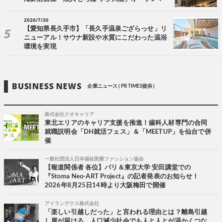
2026/7/30
【愛知県長久手市】「長久手温泉ござらっせ」リ
ニューアル！サウナ新設や水質にこだわった温浴
環境を実現
BUSINESS NEWS
企業ニュース ( PR TIMES提供 )
株式会社クオキャリア
東北エリアのキャリア支援を推進！歯科人材専門の合同
就職説明会「DH就活フェス」＆「MEETUP」を仙台で併
催
一般社団法人日本福祉医療ファッション協会
【報道関係者 各位】パリ＆東京大学 安田講堂での
『Stoma Neo-ART Project』の記者発表のお知らせ！
2026年8月25日14時より大阪梅田で開催
アイランデクス株式会社
「楽しい引越しだった」と言われる理由とは？離島引越
し屋が届ける、人口減少社会でも人と人とが温かくつな