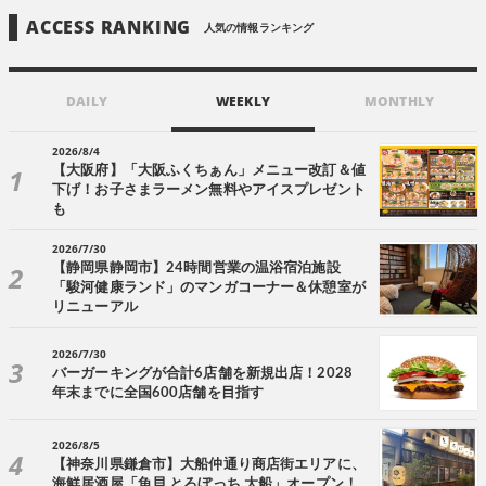
ACCESS RANKING
人気の情報ランキング
DAILY
WEEKLY
MONTHLY
2026/8/4
【大阪府】「大阪ふくちぁん」メニュー改訂＆値
下げ！お子さまラーメン無料やアイスプレゼント
も
2026/7/30
【静岡県静岡市】24時間営業の温浴宿泊施設
「駿河健康ランド」のマンガコーナー＆休憩室が
リニューアル
2026/7/30
バーガーキングが合計6店舗を新規出店！2028
年末までに全国600店舗を目指す
2026/8/5
【神奈川県鎌倉市】大船仲通り商店街エリアに、
海鮮居酒屋「魚貝 とろぼっち 大船」オープン！