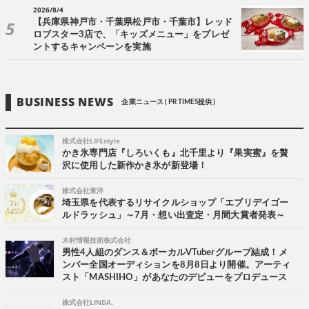
2026/8/4
【兵庫県神戸市・千葉県松戸市・千葉市】レッド
ロブスター3店で、「キッズメニュー」をプレゼ
ントするキャンペーンを実施
BUSINESS NEWS
企業ニュース ( PR TIMES提供 )
株式会社LIFEstyle
かき氷専門店『しろいくも』北千里より『果実蜜』を贅
沢に使用した新作かき氷が新登場！
株式会社東洋
埼玉県を代表するリサイクルショップ「エブリデイゴー
ルドラッシュ」～7月・想い出査定・月間大賞者発表～
木村情報技術株式会社
男性4人組のダンス＆ボーカルVTuberグループ結成！メ
ンバー全国オーディションを8月8日より開催。アーティ
スト「MASHIHO」があなたのデビューをプロデュース
株式会社LINDA.