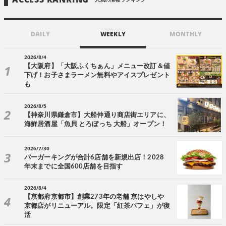
DAILY
WEEKLY
MONTHLY
2026/8/4
【大阪府】「大阪ふくちぁん」メニュー改訂＆値
下げ！お子さまラーメン無料やアイスプレゼント
も
2026/8/5
【神奈川県鎌倉市】大船仲通り商店街エリアに、
海鮮居酒屋「魚貝 とろぼっち 大船」オープン！
2026/7/30
バーガーキングが合計6店舗を新規出店！2028
年末までに全国600店舗を目指す
2026/8/4
【京都府京都市】創業273年の老舗 京はやしや
京都店がリニューアル。限定「紅茶パフェ」が復
活