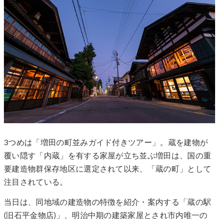
3つめは「増田の町並みガイド付きツアー」。蔵を建物が
覆い隠す「内蔵」を有する家屋が立ち並ぶ増田は、国の重
要建造物群保存地区に選定されて以来、「蔵の町」として
注目されている。
当日は、同地域の建造物の特徴を紹介・案内する「蔵の駅
(旧石平金物店)」、明治中期の建築家屋とされ市内唯一の