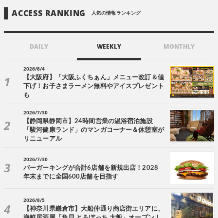
ACCESS RANKING
人気の情報ランキング
DAILY
WEEKLY
MONTHLY
2026/8/4
【大阪府】「大阪ふくちぁん」メニュー改訂＆値
下げ！お子さまラーメン無料やアイスプレゼント
も
2026/7/30
【静岡県静岡市】24時間営業の温浴宿泊施設
「駿河健康ランド」のマンガコーナー＆休憩室が
リニューアル
2026/7/30
バーガーキングが合計6店舗を新規出店！2028
年末までに全国600店舗を目指す
2026/8/5
【神奈川県鎌倉市】大船仲通り商店街エリアに、
海鮮居酒屋「魚貝 とろぼっち 大船」オープン！