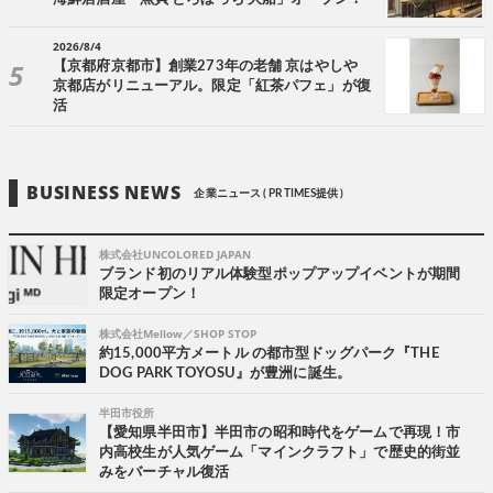
2026/8/4
【京都府京都市】創業273年の老舗 京はやしや
京都店がリニューアル。限定「紅茶パフェ」が復
活
BUSINESS NEWS
企業ニュース ( PR TIMES提供 )
株式会社UNCOLORED JAPAN
ブランド初のリアル体験型ポップアップイベントが期間
限定オープン！
株式会社Mellow／SHOP STOP
約15,000平方メートル の都市型ドッグパーク『THE
DOG PARK TOYOSU』が豊洲に誕生。
半田市役所
【愛知県半田市】半田市の昭和時代をゲームで再現！市
内高校生が人気ゲーム「マインクラフト」で歴史的街並
みをバーチャル復活