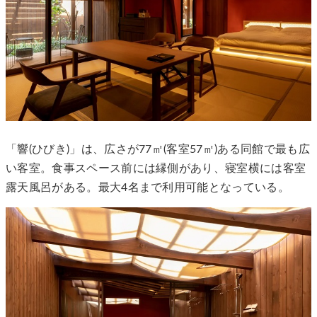
「響(ひびき)」は、広さが77㎡(客室57㎡)ある同館で最も広
い客室。食事スペース前には縁側があり、寝室横には客室
露天風呂がある。最大4名まで利用可能となっている。