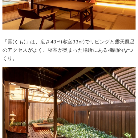
「雲(くも)」は、広さ43㎡(客室33㎡)でリビングと露天風呂
のアクセスがよく、寝室が奥まった場所にある機能的なつ
くり。