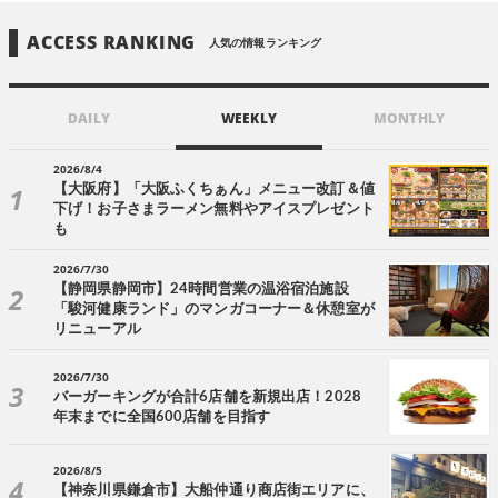
ACCESS RANKING
人気の情報ランキング
DAILY
WEEKLY
MONTHLY
2026/8/4
【大阪府】「大阪ふくちぁん」メニュー改訂＆値
下げ！お子さまラーメン無料やアイスプレゼント
も
2026/7/30
【静岡県静岡市】24時間営業の温浴宿泊施設
「駿河健康ランド」のマンガコーナー＆休憩室が
リニューアル
2026/7/30
バーガーキングが合計6店舗を新規出店！2028
年末までに全国600店舗を目指す
2026/8/5
【神奈川県鎌倉市】大船仲通り商店街エリアに、