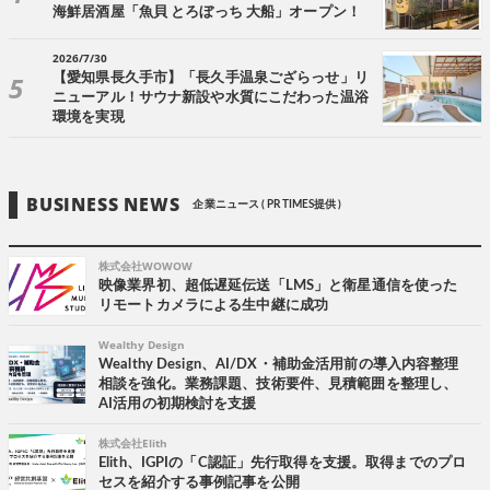
海鮮居酒屋「魚貝 とろぼっち 大船」オープン！
2026/7/30
【愛知県長久手市】「長久手温泉ござらっせ」リ
ニューアル！サウナ新設や水質にこだわった温浴
環境を実現
BUSINESS NEWS
企業ニュース ( PR TIMES提供 )
株式会社WOWOW
映像業界初、超低遅延伝送「LMS」と衛星通信を使った
リモートカメラによる生中継に成功
Wealthy Design
Wealthy Design、AI/DX・補助金活用前の導入内容整理
相談を強化。業務課題、技術要件、見積範囲を整理し、
AI活用の初期検討を支援
株式会社Elith
Elith、IGPIの「C認証」先行取得を支援。取得までのプロ
セスを紹介する事例記事を公開