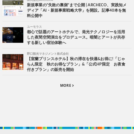
新規事業の"失敗の裏側"まで公開 | ARCHECO、実践知メ
ディア「AI・新規事業戦略大学」を開設。記事40本を無
料公開中
ユーモラス
都心で話題のアートホテルで、発光テクノロジーを活用
した夜間空間演出をプロデュース。暗闇とアートが共存
する新しい宿泊体験へ
野口観光マネジメント株式会社
【室蘭プリンスホテル】秋の滞在を快適&お得に!「じゃ
らん限定 秋のお得なプラン」&「公式HP限定 お夜食
付きプラン」の販売を開始
MORE