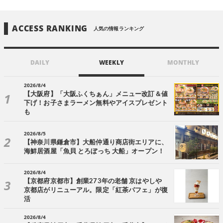
ACCESS RANKING
人気の情報ランキング
DAILY
WEEKLY
MONTHLY
2026/8/4
【大阪府】「大阪ふくちぁん」メニュー改訂＆値
下げ！お子さまラーメン無料やアイスプレゼント
も
2026/8/5
【神奈川県鎌倉市】大船仲通り商店街エリアに、
海鮮居酒屋「魚貝 とろぼっち 大船」オープン！
2026/8/4
【京都府京都市】創業273年の老舗 京はやしや
京都店がリニューアル。限定「紅茶パフェ」が復
活
2026/8/4