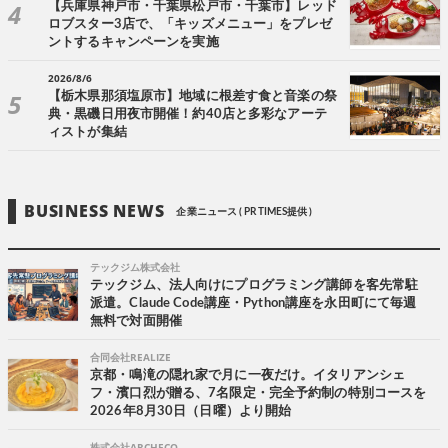
【兵庫県神戸市・千葉県松戸市・千葉市】レッド
ロブスター3店で、「キッズメニュー」をプレゼ
ントするキャンペーンを実施
2026/8/6
【栃木県那須塩原市】地域に根差す食と音楽の祭
典・黒磯日用夜市開催！約40店と多彩なアーテ
ィストが集結
BUSINESS NEWS
企業ニュース ( PR TIMES提供 )
テックジム株式会社
テックジム、法人向けにプログラミング講師を客先常駐
派遣。Claude Code講座・Python講座を永田町にて毎週
無料で対面開催
合同会社REALIZE
京都・鳴滝の隠れ家で月に一夜だけ。イタリアンシェ
フ・濱口烈が贈る、7名限定・完全予約制の特別コースを
2026年8月30日（日曜）より開始
株式会社ARCHECO