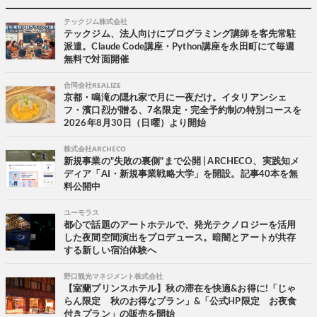
テックジム株式会社
テックジム、法人向けにプログラミング講師を客先常駐
派遣。Claude Code講座・Python講座を永田町にて毎週
無料で対面開催
合同会社REALIZE
京都・鳴滝の隠れ家で月に一夜だけ。イタリアンシェ
フ・濱口烈が贈る、7名限定・完全予約制の特別コースを
2026年8月30日（日曜）より開始
株式会社ARCHECO
新規事業の"失敗の裏側"まで公開 | ARCHECO、実践知メ
ディア「AI・新規事業戦略大学」を開設。記事40本を無
料公開中
ユーモラス
都心で話題のアートホテルで、発光テクノロジーを活用
した夜間空間演出をプロデュース。暗闇とアートが共存
する新しい宿泊体験へ
野口観光マネジメント株式会社
【室蘭プリンスホテル】秋の滞在を快適&お得に!「じゃ
らん限定 秋のお得なプラン」&「公式HP限定 お夜食
付きプラン」の販売を開始