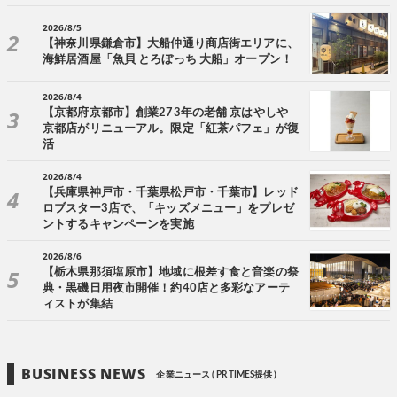
2026/8/5
【神奈川県鎌倉市】大船仲通り商店街エリアに、
海鮮居酒屋「魚貝 とろぼっち 大船」オープン！
2026/8/4
【京都府京都市】創業273年の老舗 京はやしや
京都店がリニューアル。限定「紅茶パフェ」が復
活
2026/8/4
【兵庫県神戸市・千葉県松戸市・千葉市】レッド
ロブスター3店で、「キッズメニュー」をプレゼ
ントするキャンペーンを実施
2026/8/6
【栃木県那須塩原市】地域に根差す食と音楽の祭
典・黒磯日用夜市開催！約40店と多彩なアーテ
ィストが集結
BUSINESS NEWS
企業ニュース ( PR TIMES提供 )