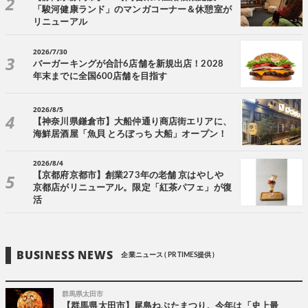
「駿河健康ランド」のマンガコーナー＆休憩室が
リニューアル
2026/7/30
バーガーキングが合計6店舗を新規出店！2028
年末までに全国600店舗を目指す
2026/8/5
【神奈川県鎌倉市】大船仲通り商店街エリアに、
海鮮居酒屋「魚貝 とろぼっち 大船」オープン！
2026/8/4
【京都府京都市】創業273年の老舗 京はやしや
京都店がリニューアル。限定「紅茶パフェ」が復
活
BUSINESS NEWS
企業ニュース ( PR TIMES提供 )
群馬県太田市
【群馬県太田市】尾島ねぷたまつり。今年は「史上最