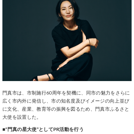
門真市は、市制施行60周年を契機に、同市の魅力をさらに
広く市内外に発信し、市の知名度及びイメージの向上並び
に文化、産業、教育等の振興を図るため、門真市ふるさと
大使を設置した。
■“門真の星大使”としてPR活動を行う