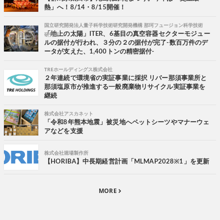
熱」へ！8/14・8/15開催！
国立研究開発法人量子科学技術研究開発機構 那珂フュージョン科学技術
研究所
「地上の太陽」ITER、6基目の真空容器セクターモジュー
ルの据付が行われ、３分の２の据付が完了-数百万件のデ
ータが支えた、1,400トンの精密据付-
TREホールディングス株式会社
２年連続で環境省の実証事業に採択 リバー那須事業所と
那須塩原市が推進する一般廃棄物リサイクル実証事業を
継続
株式会社アスカネット
「令和8年熊本地震」被災地へペットシーツやマナーウェ
アなどを支援
株式会社堀場製作所
【HORIBA】中長期経営計画「MLMAP2028※1」を更新
MORE