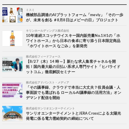
ミスミ
機械部品調達のAIプラットフォーム「meviy」「その一歩
が、未来を創る ＃8月8日はメビーの日」プロジェクト
キリンホールディングス株式会社
10年連続スコッチウイスキー国内販売量No.1※1の「ホ
ワイトホース」から日本の食卓に寄り添う日本限定商品
「ホワイトホース なごみ」を新発売
株式会社フィードフォース
【8/27（木）14 時～】新たな求人集客チャネルを開
拓！国内最大級の日払い系求人専門サイト「ヒバライド
ットコム」徹底解説セミナー
株式会社アドバンスト・メディア
「その議事録、クラウドで本当に大丈夫？役員会議・人
事面談でも選ばれる ローカルAI議事録の活用方法」オン
デマンド配信を開始
株式会社サンリオエンターテイメント
サンリオエンターテイメントとJERA Crossによる太陽光
発電に係る電力需給契約の締結について