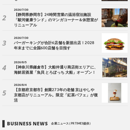
2026/7/30
【静岡県静岡市】24時間営業の温浴宿泊施設
「駿河健康ランド」のマンガコーナー＆休憩室が
リニューアル
2026/7/30
バーガーキングが合計6店舗を新規出店！2028
年末までに全国600店舗を目指す
2026/8/5
【神奈川県鎌倉市】大船仲通り商店街エリアに、
海鮮居酒屋「魚貝 とろぼっち 大船」オープン！
2026/8/4
【京都府京都市】創業273年の老舗 京はやしや
京都店がリニューアル。限定「紅茶パフェ」が復
活
BUSINESS NEWS
企業ニュース ( PR TIMES提供 )