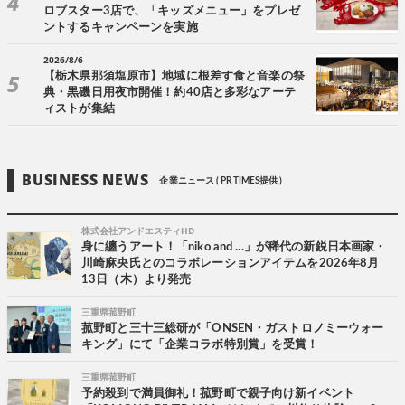
ロブスター3店で、「キッズメニュー」をプレゼ
ントするキャンペーンを実施
2026/8/6
【栃木県那須塩原市】地域に根差す食と音楽の祭
典・黒磯日用夜市開催！約40店と多彩なアーテ
ィストが集結
BUSINESS NEWS
企業ニュース ( PR TIMES提供 )
株式会社アンドエスティHD
身に纏うアート！「niko and ...」が稀代の新鋭日本画家・
川崎麻央氏とのコラボレーションアイテムを2026年8月
13日（木）より発売
三重県菰野町
菰野町と三十三総研が「ONSEN・ガストロノミーウォー
キング」にて「企業コラボ特別賞」を受賞！
三重県菰野町
予約殺到で満員御礼！菰野町で親子向け新イベント