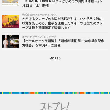
「KOMONO RIVER JAM～はじめての川釣り体験～」9
月12日（土）開催
株式会社JFLAホールディングス
とろけるクレープの MOMI&TOY'S は、ひと足早く秋の
味覚を楽しめる、蜜芋を使用したスイーツ仕立てのクレ
ープ２種を期間限定で販売します
オークラ ホテルズ ＆ リゾーツ
【ホテルオークラ新潟】『新総料理長 筒井大輔 就任記念
賞味会』を10月4日に開催
MORE