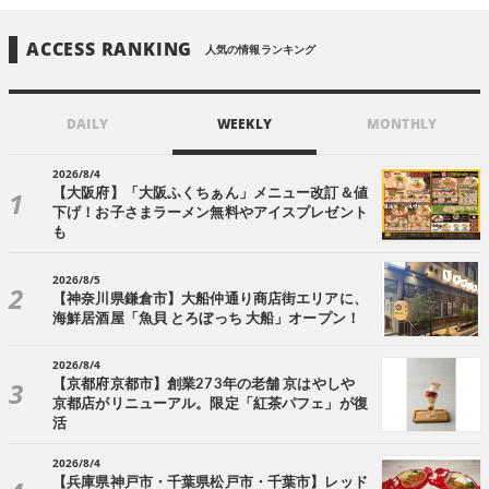
ACCESS RANKING
人気の情報ランキング
DAILY
WEEKLY
MONTHLY
2026/8/4
【大阪府】「大阪ふくちぁん」メニュー改訂＆値
下げ！お子さまラーメン無料やアイスプレゼント
も
2026/8/5
【神奈川県鎌倉市】大船仲通り商店街エリアに、
海鮮居酒屋「魚貝 とろぼっち 大船」オープン！
2026/8/4
【京都府京都市】創業273年の老舗 京はやしや
京都店がリニューアル。限定「紅茶パフェ」が復
活
2026/8/4
【兵庫県神戸市・千葉県松戸市・千葉市】レッド