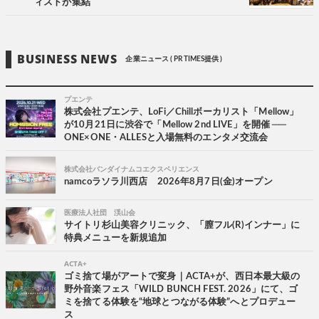
ィストが集結
BUSINESS NEWS
企業ニュース ( PR TIMES提供 )
プエンテ
株式会社プエンテ、LoFi／Chillボーカリスト「Mellow」
が10月21日に渋谷で「Mellow 2nd LIVE」を開催 ──
ONE×ONE・ALLESと入場無料のエンタメ交流会
株式会社バンダイナムコエクスペリエンス
namcoラソラ川西店 2026年8月7日(金)オープン
医療法人社団 渓山会
サイトリ杉山美容クリニック、「膣フル(R)インナー」に
特典メニューを新規追加
ACTA+
ゴミ捨て場がアートで変身｜ACTA+が、西日本最大級の
野外音楽フェス「WILD BUNCH FEST. 2026」にて、ゴ
ミを捨てる体験を“地球とつながる体験”へとプロデュー
ス