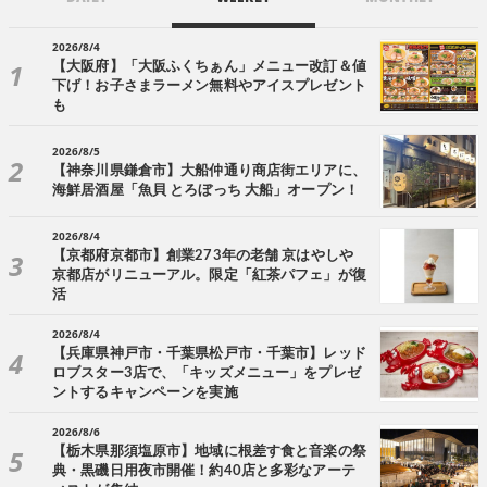
2026/8/4
【大阪府】「大阪ふくちぁん」メニュー改訂＆値
下げ！お子さまラーメン無料やアイスプレゼント
も
2026/8/5
【神奈川県鎌倉市】大船仲通り商店街エリアに、
海鮮居酒屋「魚貝 とろぼっち 大船」オープン！
2026/8/4
【京都府京都市】創業273年の老舗 京はやしや
京都店がリニューアル。限定「紅茶パフェ」が復
活
2026/8/4
【兵庫県神戸市・千葉県松戸市・千葉市】レッド
ロブスター3店で、「キッズメニュー」をプレゼ
ントするキャンペーンを実施
2026/8/6
【栃木県那須塩原市】地域に根差す食と音楽の祭
典・黒磯日用夜市開催！約40店と多彩なアーテ