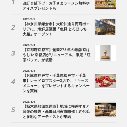
改訂＆値下げ！お子さまラーメン無料や
アイスプレゼントも
2026/8/5
【神奈川県鎌倉市】大船仲通り商店街エ
リアに、海鮮居酒屋「魚貝 とろぼっち
大船」オープン！
2026/8/4
【京都府京都市】創業273年の老舗 京は
やしや 京都店がリニューアル。限定「紅
茶パフェ」が復活
2026/8/4
【兵庫県神戸市・千葉県松戸市・千葉
市】レッドロブスター3店で、「キッズ
メニュー」をプレゼントするキャンペー
ンを実施
2026/8/6
【栃木県那須塩原市】地域に根差す食と
音楽の祭典・黒磯日用夜市開催！約40店
と多彩なアーティストが集結