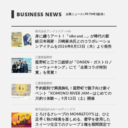
BUSINESS NEWS
企業ニュース ( PR TIMES提供 )
株式会社アンドエスティHD
身に纏うアート！「niko and ...」が稀代の新
鋭日本画家・川崎麻央氏とのコラボレーショ
ンアイテムを2026年8月13日（木）より発売
三重県菰野町
菰野町と三十三総研が「ONSEN・ガストロノ
ミーウォーキング」にて「企業コラボ特別
賞」を受賞！
三重県菰野町
予約殺到で満員御礼！菰野町で親子向け新イ
ベント「KOMONO RIVER JAM～はじめての
川釣り体験～」9月12日（土）開催
株式会社JFLAホールディングス
とろけるクレープの MOMI&TOY'S は、ひと
足早く秋の味覚を楽しめる、蜜芋を使用した
スイーツ仕立てのクレープ２種を期間限定で