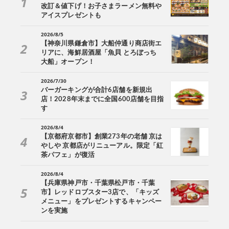
改訂＆値下げ！お子さまラーメン無料や
アイスプレゼントも
2026/8/5
【神奈川県鎌倉市】大船仲通り商店街エ
リアに、海鮮居酒屋「魚貝 とろぼっち
大船」オープン！
2026/7/30
バーガーキングが合計6店舗を新規出
店！2028年末までに全国600店舗を目指
す
2026/8/4
【京都府京都市】創業273年の老舗 京は
やしや 京都店がリニューアル。限定「紅
茶パフェ」が復活
2026/8/4
【兵庫県神戸市・千葉県松戸市・千葉
市】レッドロブスター3店で、「キッズ
メニュー」をプレゼントするキャンペー
ンを実施