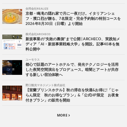
合同会社REALIZE
京都・鳴滝の隠れ家で月に一夜だけ。イタリアンシェ
フ・濱口烈が贈る、7名限定・完全予約制の特別コースを
2026年8月30日（日曜）より開始
株式会社ARCHECO
新規事業の"失敗の裏側"まで公開 | ARCHECO、実践知メ
ディア「AI・新規事業戦略大学」を開設。記事40本を無
料公開中
ユーモラス
都心で話題のアートホテルで、発光テクノロジーを活用
した夜間空間演出をプロデュース。暗闇とアートが共存
する新しい宿泊体験へ
野口観光マネジメント株式会社
【室蘭プリンスホテル】秋の滞在を快適&お得に!「じゃ
らん限定 秋のお得なプラン」&「公式HP限定 お夜食
付きプラン」の販売を開始
MORE