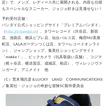
定）で、メンズ、レディース共に展開される。内容も仕様
もスペシャルなスニーカー、ジョジョ好きは見逃せない！
予約受付店舗：
バンダイ公式ショッピングサイト「プレミアムバンダイ」
（
http://p-bandai.jp
）、タワーレコード（渋谷店、新宿
店、池袋店、横浜ビブレ店、仙台パルコ店、梅田NU茶屋
町店、LALAガーデンつくば店、タワーレコードオンライ
ン）、ジャンプショップ、集英社ショッピングサイト
「mekke！」、ビックカメラ（玩具取扱い店舗）、コジマ
（梶ヶ谷店、横須賀店、成城店、柏店）、ヴィレッジヴァ
ンガード、アニメイト 他
（C）荒木飛呂彦＆LUCKY LAND COMMUNICATIONS
／集英社・ジョジョの奇妙な冒険SC製作委員会