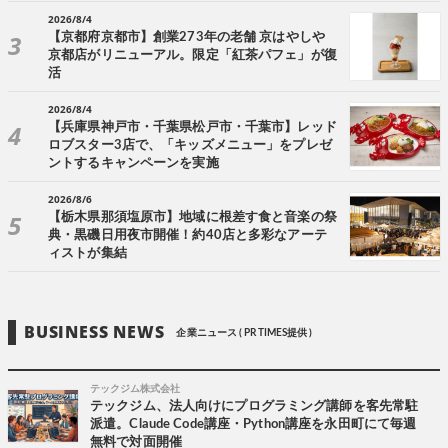
2026/8/4
【京都府京都市】創業273年の老舗 京はやしや
京都店がリニューアル。限定「紅茶パフェ」が復
活
2026/8/4
【兵庫県神戸市・千葉県松戸市・千葉市】レッド
ロブスター3店で、「キッズメニュー」をプレゼ
ントするキャンペーンを実施
2026/8/6
【栃木県那須塩原市】地域に根差す食と音楽の祭
典・黒磯日用夜市開催！約40店と多彩なアーテ
ィストが集結
BUSINESS NEWS
企業ニュース ( PR TIMES提供 )
テックジム株式会社
テックジム、法人向けにプログラミング講師を客先常駐
派遣。Claude Code講座・Python講座を永田町にて毎週
無料で対面開催