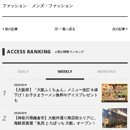
ファッション
メンズ・ファッション
前の記事
一覧へ戻る
次の記事
ACCESS RANKING
人気の情報ランキング
DAILY
WEEKLY
MONTHLY
2026/8/4
【大阪府】「大阪ふくちぁん」メニュー改訂＆値
下げ！お子さまラーメン無料やアイスプレゼント
も
2026/8/5
【神奈川県鎌倉市】大船仲通り商店街エリアに、
海鮮居酒屋「魚貝 とろぼっち 大船」オープン！