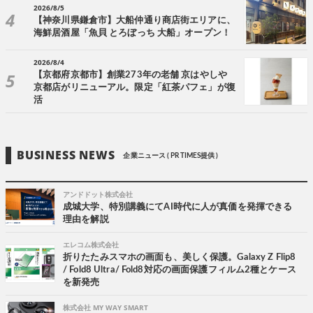
2026/8/5
【神奈川県鎌倉市】大船仲通り商店街エリアに、
海鮮居酒屋「魚貝 とろぼっち 大船」オープン！
2026/8/4
【京都府京都市】創業273年の老舗 京はやしや
京都店がリニューアル。限定「紅茶パフェ」が復
活
BUSINESS NEWS
企業ニュース ( PR TIMES提供 )
アンドドット株式会社
成城大学、特別講義にてAI時代に人が真価を発揮できる
理由を解説
エレコム株式会社
折りたたみスマホの画面も、美しく保護。Galaxy Z Flip8
/ Fold8 Ultra/ Fold8対応の画面保護フィルム2種とケース
を新発売
株式会社 MY WAY SMART