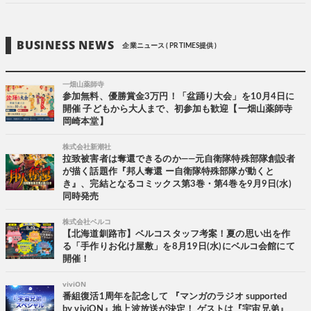
BUSINESS NEWS
企業ニュース ( PR TIMES提供 )
一畑山薬師寺
参加無料、優勝賞金3万円！「盆踊り大会」を10月4日に
開催 子どもから大人まで、初参加も歓迎【一畑山薬師寺
岡崎本堂】
株式会社新潮社
拉致被害者は奪還できるのか――元自衛隊特殊部隊創設者
が描く話題作『邦人奪還 ー自衛隊特殊部隊が動くと
き』、完結となるコミックス第3巻・第4巻を9月9日(水)
同時発売
株式会社ベルコ
【北海道釧路市】ベルコスタッフ考案！夏の思い出を作
る「手作りお化け屋敷」を8月19日(水)にベルコ会館にて
開催！
viviON
番組復活1周年を記念して 『マンガのラジオ supported
by viviON』地上波放送が決定！ ゲストは『宇宙兄弟』