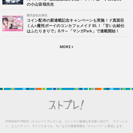
の小山宙哉先生
株式会社白泉社
コイン配布の新連載記念キャンペーンも実施！ド真面目
くん×魔性ボーイのコンカフェメイド BL！「甘いお給仕
はふたりきりで」8/9～「マンガPark」で連載開始！
MORE
STRAIGHT PRESS（ストレートプレス）は、トレンドに敏感な生活者へ向けて、
ファッショ
ン、ビューティー、ライフスタイル、モノなどの最新情報を “ストレート” に発信します。