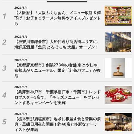
2026/8/4
【大阪府】「大阪ふくちぁん」メニュー改訂＆値
下げ！お子さまラーメン無料やアイスプレゼント
も
2026/8/5
【神奈川県鎌倉市】大船仲通り商店街エリアに、
海鮮居酒屋「魚貝 とろぼっち 大船」オープン！
2026/8/4
【京都府京都市】創業273年の老舗 京はやしや
京都店がリニューアル。限定「紅茶パフェ」が復
活
2026/8/4
【兵庫県神戸市・千葉県松戸市・千葉市】レッド
ロブスター3店で、「キッズメニュー」をプレゼ
ントするキャンペーンを実施
2026/8/6
【栃木県那須塩原市】地域に根差す食と音楽の祭
典・黒磯日用夜市開催！約40店と多彩なアーテ
ィストが集結