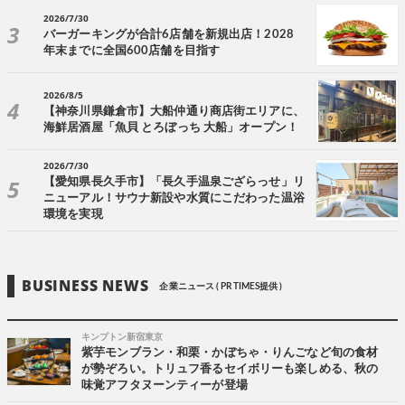
2026/7/30
バーガーキングが合計6店舗を新規出店！2028
年末までに全国600店舗を目指す
2026/8/5
【神奈川県鎌倉市】大船仲通り商店街エリアに、
海鮮居酒屋「魚貝 とろぼっち 大船」オープン！
2026/7/30
【愛知県長久手市】「長久手温泉ござらっせ」リ
ニューアル！サウナ新設や水質にこだわった温浴
環境を実現
BUSINESS NEWS
企業ニュース ( PR TIMES提供 )
キンプトン新宿東京
紫芋モンブラン・和栗・かぼちゃ・りんごなど旬の食材
が勢ぞろい。トリュフ香るセイボリーも楽しめる、秋の
味覚アフタヌーンティーが登場