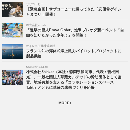
サザコーヒー
【緊急企画】サザコーヒーに帰ってきた「安優希ゲイシ
ャまつり」開催！
株式会社enish
「進撃の巨人Brave Order」進撃ブレオダ新イベント「自
由を知りたかった少年よ」を開催！
オイレス工業株式会社
フランス沖の浮体式洋上風力パイロットプロジェクトに
製品供給
Shinker.Co.Ltd
株式会社Shinker（本社：静岡県静岡市、代表：曽根田
光）、一般社団法人草薙カルテッドの賛助団体として協
賛。地域共創を支える「コラボレーションスペース
Takt」とともに草薙の未来づくりを応援
MORE