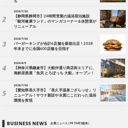
も
2026/7/30
【静岡県静岡市】24時間営業の温浴宿泊施設
「駿河健康ランド」のマンガコーナー＆休憩室が
リニューアル
2026/7/30
バーガーキングが合計6店舗を新規出店！2028
年末までに全国600店舗を目指す
2026/8/5
【神奈川県鎌倉市】大船仲通り商店街エリアに、
海鮮居酒屋「魚貝 とろぼっち 大船」オープン！
2026/7/30
【愛知県長久手市】「長久手温泉ござらっせ」リ
ニューアル！サウナ新設や水質にこだわった温浴
環境を実現
BUSINESS NEWS
企業ニュース ( PR TIMES提供 )