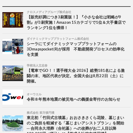
クロスメディアグループ株式会社
【販売好調につき3刷重版！】『小さな会社は戦略が9
割』が3刷実施！Amazon 15カテゴリで1位＆大手書店で
ランキング1位を獲得！
ダイナミックマッププラットフォーム株式会社
シーラにてダイナミックマッププラットフォームの
3Dmapspocket(R)が採用 不動産開発プロセスの効率化
を支援
学校法人立志舎
【電車でGO！！選手権大会 2026】総勢181名による激
闘の末、地区代表が決定。全国大会は8月22日（土）に
開催。
オーウエル
令和８年熊本地震の被災地への義援金寄付のお知らせ
株式会社 前方後円墳
東北初「竹田式古墳墓」おおさきさくら花陵、墓じまい
のご負担を軽減する「墓じまいアシストプラン」を開始
─ 合同永久埋葬（合祀墓）への改葬がお二人目以降