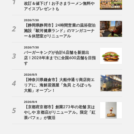
改訂＆値下げ！お子さまラーメン無料や
アイスプレゼントも
2026/7/30
【静岡県静岡市】24時間営業の温浴宿泊
施設「駿河健康ランド」のマンガコーナ
ー＆休憩室がリニューアル
2026/7/30
バーガーキングが合計6店舗を新規出
店！2028年末までに全国600店舗を目指
す
2026/8/5
【神奈川県鎌倉市】大船仲通り商店街エ
リアに、海鮮居酒屋「魚貝 とろぼっち
大船」オープン！
2026/8/4
【京都府京都市】創業273年の老舗 京は
やしや 京都店がリニューアル。限定「紅
茶パフェ」が復活