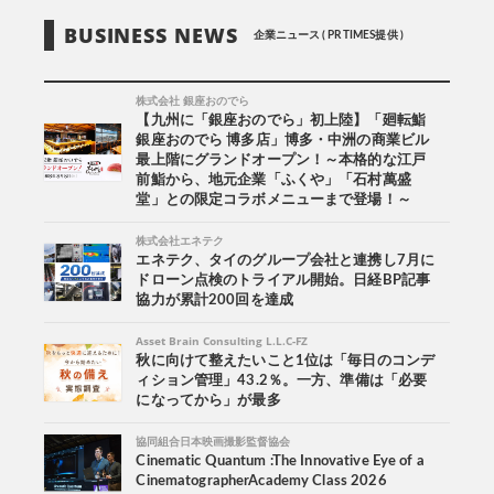
BUSINESS NEWS
企業ニュース ( PR TIMES提供 )
株式会社 銀座おのでら
【九州に「銀座おのでら」初上陸】「廻転鮨
銀座おのでら 博多店」博多・中洲の商業ビル
最上階にグランドオープン！～本格的な江戸
前鮨から、地元企業「ふくや」「石村萬盛
堂」との限定コラボメニューまで登場！～
株式会社エネテク
エネテク、タイのグループ会社と連携し7月に
ドローン点検のトライアル開始。日経BP記事
協力が累計200回を達成
Asset Brain Consulting L.L.C-FZ
秋に向けて整えたいこと1位は「毎日のコンデ
ィション管理」43.2％。一方、準備は「必要
になってから」が最多
協同組合日本映画撮影監督協会
Cinematic Quantum :The Innovative Eye of a
CinematographerAcademy Class 2026