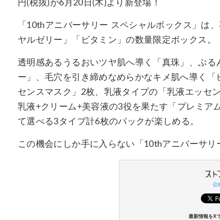
円(税抜)が6月20日(木)より新登場！
「10thアニバーサリー スペシャルボックス」は
ヤルゼリー」「ビタミン」の数量限定ボックス。
透明感あるうるおいツヤ肌へ導く「真珠」、ぷる
ー」、毛穴を引き締めなめらかなキメ肌へ導く「
センスマスク」2枚、乳液タイプの「乳液エッセン
乳液+クリーム+美容液の3役を果たす「プレミア
て選べる3タイプ計6枚のパックが楽しめる。
この機会にしか手に入らない「10thアニバーサ
公式
最新情報をX