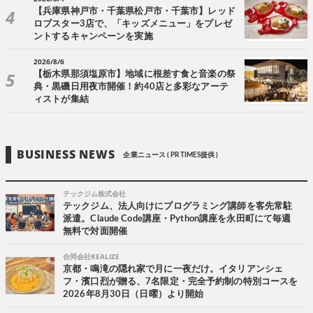
【兵庫県神戸市・千葉県松戸市・千葉市】レッド
ロブスター3店で、「キッズメニュー」をプレゼ
ントするキャンペーンを実施
2026/8/6
【栃木県那須塩原市】地域に根差す食と音楽の祭
典・黒磯日用夜市開催！約40店と多彩なアーテ
ィストが集結
BUSINESS NEWS
企業ニュース ( PR TIMES提供 )
テックジム株式会社
テックジム、法人向けにプログラミング講師を客先常駐
派遣。Claude Code講座・Python講座を永田町にて毎週
無料で対面開催
合同会社REALIZE
京都・鳴滝の隠れ家で月に一夜だけ。イタリアンシェ
フ・濱口烈が贈る、7名限定・完全予約制の特別コースを
2026年8月30日（日曜）より開始