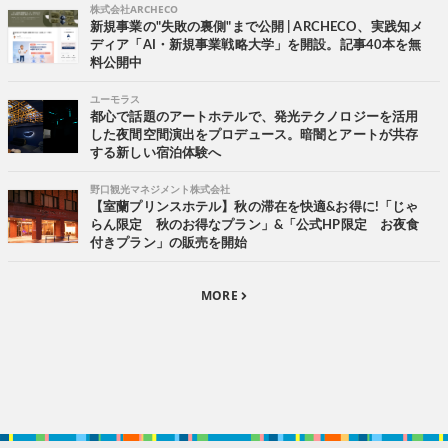
株式会社ARCHECO
新規事業の"失敗の裏側"まで公開 | ARCHECO、実践知メ
ディア「AI・新規事業戦略大学」を開設。記事40本を無
料公開中
ユーモラス
都心で話題のアートホテルで、発光テクノロジーを活用
した夜間空間演出をプロデュース。暗闇とアートが共存
する新しい宿泊体験へ
野口観光マネジメント株式会社
【室蘭プリンスホテル】秋の滞在を快適&お得に!「じゃ
らん限定 秋のお得なプラン」&「公式HP限定 お夜食
付きプラン」の販売を開始
MORE