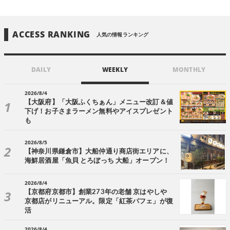
ACCESS RANKING
人気の情報ランキング
DAILY
WEEKLY
MONTHLY
2026/8/4
【大阪府】「大阪ふくちぁん」メニュー改訂＆値
下げ！お子さまラーメン無料やアイスプレゼント
も
2026/8/5
【神奈川県鎌倉市】大船仲通り商店街エリアに、
海鮮居酒屋「魚貝 とろぼっち 大船」オープン！
2026/8/4
【京都府京都市】創業273年の老舗 京はやしや
京都店がリニューアル。限定「紅茶パフェ」が復
活
2026/8/4