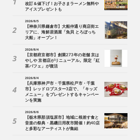
改訂＆値下げ！お子さまラーメン無料や
アイスプレゼントも
2026/8/5
【神奈川県鎌倉市】大船仲通り商店街エ
リアに、海鮮居酒屋「魚貝 とろぼっち
大船」オープン！
2026/8/4
【京都府京都市】創業273年の老舗 京は
やしや 京都店がリニューアル。限定「紅
茶パフェ」が復活
2026/8/4
【兵庫県神戸市・千葉県松戸市・千葉
市】レッドロブスター3店で、「キッズ
メニュー」をプレゼントするキャンペー
ンを実施
2026/8/6
【栃木県那須塩原市】地域に根差す食と
音楽の祭典・黒磯日用夜市開催！約40店
と多彩なアーティストが集結