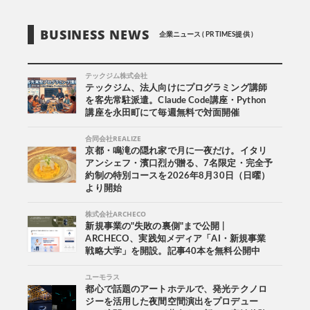
BUSINESS NEWS
企業ニュース ( PR TIMES提供 )
テックジム株式会社
テックジム、法人向けにプログラミング講師
を客先常駐派遣。Claude Code講座・Python
講座を永田町にて毎週無料で対面開催
合同会社REALIZE
京都・鳴滝の隠れ家で月に一夜だけ。イタリ
アンシェフ・濱口烈が贈る、7名限定・完全予
約制の特別コースを2026年8月30日（日曜）
より開始
株式会社ARCHECO
新規事業の"失敗の裏側"まで公開 |
ARCHECO、実践知メディア「AI・新規事業
戦略大学」を開設。記事40本を無料公開中
ユーモラス
都心で話題のアートホテルで、発光テクノロ
ジーを活用した夜間空間演出をプロデュー