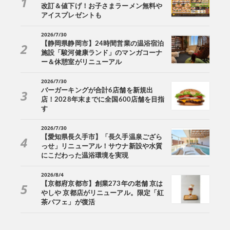
改訂＆値下げ！お子さまラーメン無料や
アイスプレゼントも
2026/7/30
【静岡県静岡市】24時間営業の温浴宿泊
施設「駿河健康ランド」のマンガコーナ
ー＆休憩室がリニューアル
2026/7/30
バーガーキングが合計6店舗を新規出
店！2028年末までに全国600店舗を目指
す
2026/7/30
【愛知県長久手市】「長久手温泉ござら
っせ」リニューアル！サウナ新設や水質
にこだわった温浴環境を実現
2026/8/4
【京都府京都市】創業273年の老舗 京は
やしや 京都店がリニューアル。限定「紅
茶パフェ」が復活