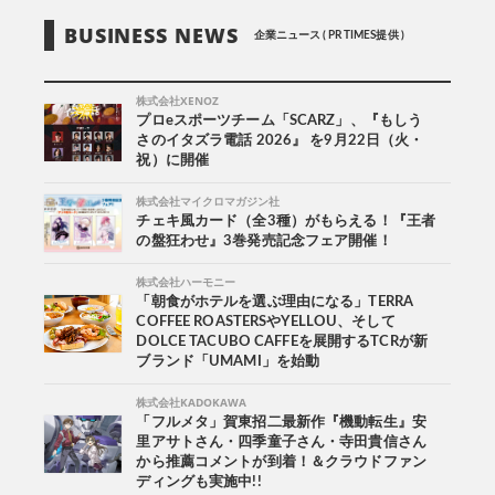
BUSINESS NEWS
企業ニュース ( PR TIMES提供 )
株式会社XENOZ
プロeスポーツチーム「SCARZ」、『もしう
さのイタズラ電話 2026』 を9月22日（火・
祝）に開催
株式会社マイクロマガジン社
チェキ風カード（全3種）がもらえる！『王者
の盤狂わせ』3巻発売記念フェア開催！
株式会社ハーモニー
「朝食がホテルを選ぶ理由になる」TERRA
COFFEE ROASTERSやYELLOU、そして
DOLCE TACUBO CAFFEを展開するTCRが新
ブランド「UMAMI」を始動
株式会社KADOKAWA
「フルメタ」賀東招二最新作『機動転生』安
里アサトさん・四季童子さん・寺田貴信さん
から推薦コメントが到着！＆クラウドファン
ディングも実施中!!