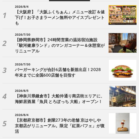
2026/8/4
【大阪府】「大阪ふくちぁん」メニュー改訂＆値
下げ！お子さまラーメン無料やアイスプレゼント
も
2026/7/30
【静岡県静岡市】24時間営業の温浴宿泊施設
「駿河健康ランド」のマンガコーナー＆休憩室が
リニューアル
2026/7/30
バーガーキングが合計6店舗を新規出店！2028
年末までに全国600店舗を目指す
2026/8/5
【神奈川県鎌倉市】大船仲通り商店街エリアに、
海鮮居酒屋「魚貝 とろぼっち 大船」オープン！
2026/8/4
【京都府京都市】創業273年の老舗 京はやしや
京都店がリニューアル。限定「紅茶パフェ」が復
活