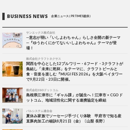
BUSINESS NEWS
企業ニュース ( PR TIMES提供 )
サンエックス株式会社
―意志が弱い「いしよわちゃん」らしさ全開の新テーマ
―『ゆうわくにかてないいしよわちゃん』テーマが登
場！
株式会社クラフトネクサス
関西を中心とした12ブルワリー・6フード・3クラフトが
集結し「未来に乾杯」をテーマに、クラフトビールと
食・音楽を楽しむ『MUGI FES 2026』を大阪ベイタワー
で9月22日・23日に開催。
株式会社CGOドットコム
島根県江津市に「ギャル課」が誕生へ！江津市 × CGOド
ットコム、地域活性化に関する連携協定を締結
パルシステム連合会
夏休み家族でソーセージ手づくり体験 甲府市で知る産
直豚肉加工の秘訣8月21日（金）〔山梨 長野〕