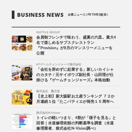
BUSINESS NEWS
企業ニュース ( PR TIMES提供 )
INSTYLE GROUP
会員制フレンチで味わう、盛夏の六皿。最大4
名で楽しめるサブスクレストラン
『Provision』が8月のマンスリーメニューを
公開
KTゲームチェンジャーズ株式会社
「会社を辞めずに起業する」新しいカイシャ
のカタチ / 元サイボウズ副社長・山田理が仕
掛ける『ゲームチェンジャーズ』本格始動
株式会社 瓢月堂
【史上初】新大阪駅お土産ランキング ７２か
月連続１位「たこパティエが発売１５周年へ
株式会社N-Vision
トイレの軽いつまり、4割が「様子を見る」と
回答｜水道修理依頼の判断基準を調査（水道
修理業者、株式会社N-Vision調べ）