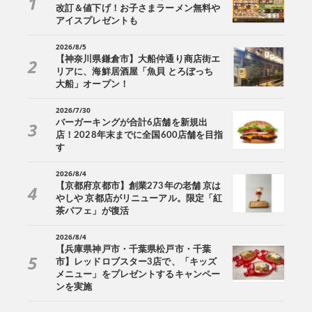
改訂＆値下げ！お子さまラーメン無料や
アイスプレゼントも
2026/8/5
【神奈川県鎌倉市】大船仲通り商店街エ
リアに、海鮮居酒屋「魚貝 とろぼっち
大船」オープン！
2026/7/30
バーガーキングが合計6店舗を新規出
店！2028年末までに全国600店舗を目指
す
2026/8/4
【京都府京都市】創業273年の老舗 京は
やしや 京都店がリニューアル。限定「紅
茶パフェ」が復活
2026/8/4
【兵庫県神戸市・千葉県松戸市・千葉
市】レッドロブスター3店で、「キッズ
メニュー」をプレゼントするキャンペー
ンを実施