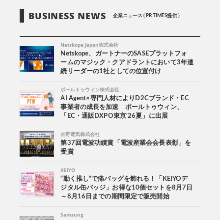
BUSINESS NEWS
企業ニュース ( PR TIMES提供 )
Netskope Japan株式会社
Netskope、ガートナーのSASEプラットフォ
ームのマジック・クアドラントにおいて3年連
続リーダーの1社としての位置付け
ポールトゥウィン株式会社
AI Agent×専門人材によりD2Cブランド・EC
事業者の成長を加速 ポールトゥウィン、
「EC・通販DXPO東京'26夏」に出展
古野電気株式会社
第37回電波功績賞「電波産業会会長表彰」を
受賞
KEIYO
“動く推し”で痛バッグを飾れる！「KEIYOデ
ジタル缶バッジ」お得な10個セットを8月7日
～8月16日までの期間限定で販売開始
Samsung