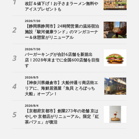
改訂＆値下げ！お子さまラーメン無料や
アイスプレゼントも
2026/7/30
【静岡県静岡市】24時間営業の温浴宿泊
施設「駿河健康ランド」のマンガコーナ
ー＆休憩室がリニューアル
2026/7/30
バーガーキングが合計6店舗を新規出
店！2028年末までに全国600店舗を目指
す
2026/8/5
【神奈川県鎌倉市】大船仲通り商店街エ
リアに、海鮮居酒屋「魚貝 とろぼっち
大船」オープン！
2026/8/4
【京都府京都市】創業273年の老舗 京は
やしや 京都店がリニューアル。限定「紅
茶パフェ」が復活