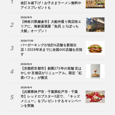
改訂＆値下げ！お子さまラーメン無料や
アイスプレゼントも
2026/8/5
【神奈川県鎌倉市】大船仲通り商店街エ
リアに、海鮮居酒屋「魚貝 とろぼっち
大船」オープン！
2026/7/30
バーガーキングが合計6店舗を新規出
店！2028年末までに全国600店舗を目指
す
2026/8/4
【京都府京都市】創業273年の老舗 京は
やしや 京都店がリニューアル。限定「紅
茶パフェ」が復活
2026/8/4
【兵庫県神戸市・千葉県松戸市・千葉
市】レッドロブスター3店で、「キッズ
メニュー」をプレゼントするキャンペー
ンを実施