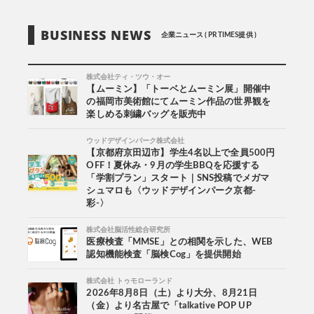
BUSINESS NEWS
企業ニュース ( PR TIMES提供 )
株式会社ティ・ツウ・オー
【ムーミン】「トーベとムーミン展」開催中
の福岡市美術館にてムーミン作品の世界観を
楽しめる刺繍バッグを販売中
ウッドデザインパーク株式会社
【京都府京田辺市】学生4名以上で全員500円
OFF！夏休み・9月の学生BBQを応援する
「学割プラン」スタート｜SNS投稿でメガマ
シュマロも〈ウッドデザインパーク京都-
彩-〉
株式会社脳活性総合研究所
医療検査「MMSE」との相関を示した、WEB
認知機能検査「脳検Cog」を提供開始
株式会社 トゥモローランド
2026年8月8日（土）より大分、8月21日
（金）より名古屋で「talkative POP UP