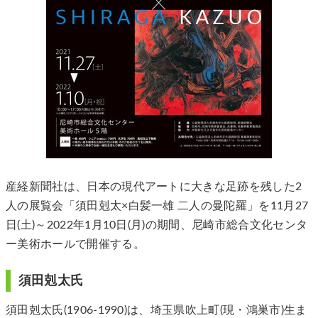
産経新聞社は、日本の現代アートに大きな足跡を残した2
人の展覧会「須田剋太×白髪一雄 二人の曼陀羅」を11月27
日(土)～2022年1月10日(月)の期間、尼崎市総合文化センタ
ー美術ホールで開催する。
須田剋太氏
須田剋太氏(1906-1990)は、埼玉県吹上町(現・鴻巣市)生ま