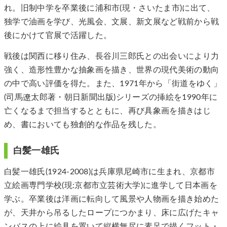
れ。旧制中学を卒業後に浦和市(現・さいたま市)に出て、
独学で油画を学び、光風会、文展、新文展など戦前から戦
後にかけて官展で活躍した。
戦後は関西に移り住み、長谷川三郎氏との出会いにより力
強く、造形性豊かな抽象画を描き、世界の現代美術の動向
の中で高い評価を得た。また、1971年から「街道をゆく」
(司馬遼太郎著・朝日新聞出版)シリーズの挿絵を1990年に
亡くなるまで担当するとともに、再び具象画を描きはじ
め、書においても独創的な作品を残した。
白髪一雄氏
白髪一雄氏(1924-2008)は兵庫県尼崎市に生まれ、京都市
立絵画専門学校(現:京都市立芸術大学)に進学して日本画を
学ぶ。卒業後は洋画に転向して風景や人物画を描き始めた
が、天井から吊るしたロープにつかまり、床に広げたキャ
ンバスの上に絵具を置いて縦横無尽に素足で描くフット・