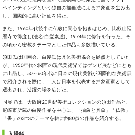
ペインティングという独自の描画法による抽象画を生み出
し、国際的に高い評価を得た。
また、1960年代後半に仏教に関心を抱きはじめ、比叡山延
暦寺で得度し(法名:白髪素道)、1974年に修行を行った。そ
の頃から密教をテーマとした作品も多数描いている。
須田氏は国画会、白髪氏は具体美術協会を拠点としていた
が、1950年代の関西の現代美術界ではゲンビ展などにとも
に出品し、50～60年代に日本の現代美術が国際的な美術展
で紹介される際に、二人は日本を代表する抽象画家として
選出され、活躍の場を広げた。
同展では、大阪府20世紀美術コレクションの須田作品と、
尼崎市所蔵の白髪作品を中心に、「抽象と具象」「仏教」
「書」の3つのテーマを軸に約80点の作品を紹介する。
入場料