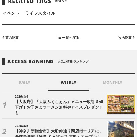
RELATED TAGS
関連タグ
イベント
ライフスタイル
前の記事
一覧へ戻る
次の記事
ACCESS RANKING
人気の情報ランキング
DAILY
WEEKLY
MONTHLY
2026/8/4
【大阪府】「大阪ふくちぁん」メニュー改訂＆値
下げ！お子さまラーメン無料やアイスプレゼント
も
2026/8/5
【神奈川県鎌倉市】大船仲通り商店街エリアに、
海鮮居酒屋「魚貝 とろぼっち 大船」オープン！