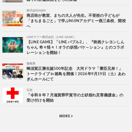
株式会社NIJIN
商店街が教室、まちの大人が先生。不登校の子どもが
「まちまるごと」で学ぶNIJINアカデミー燕三条校、開校
へ
LINEヤフー株式会社（LINE GAME）
【LINE GAME】「LINE バブル2」、『映画クレヨンしん
ちゃん 奇々怪々！オラの妖怪バケ～ション』とのコラボ
レーションを開始！
徳島県
蜂須賀正勝生誕500年記念 大河ドラマ「豊臣兄弟！」
トークライブ in 徳島を開催！2026年9月19日（土）あわ
ぎんホールにて
日赤
「令和８年７月滋賀県甲賀市の土砂崩れ災害義援金」の
受け付けを開始
MORE