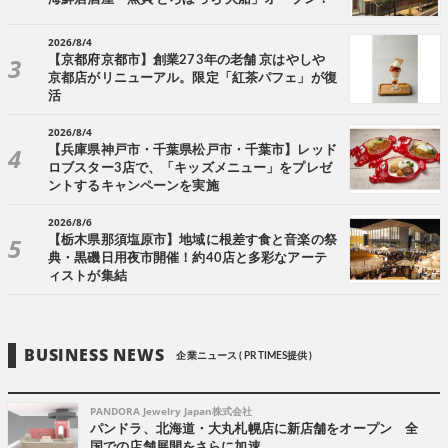
2026/8/4
【京都府京都市】創業273年の老舗 京はやしや
京都店がリニューアル。限定「紅茶パフェ」が復
活
2026/8/4
【兵庫県神戸市・千葉県松戸市・千葉市】レッド
ロブスター3店で、「キッズメニュー」をプレゼ
ントするキャンペーンを実施
2026/8/6
【栃木県那須塩原市】地域に根差す食と音楽の祭
典・黒磯日用夜市開催！約40店と多彩なアーテ
ィストが集結
BUSINESS NEWS
企業ニュース ( PR TIMES提供 )
PANDORA Jewelry Japan株式会社
パンドラ、北海道・大丸札幌店に新店舗をオープン 全
国での店舗展開をさらに加速