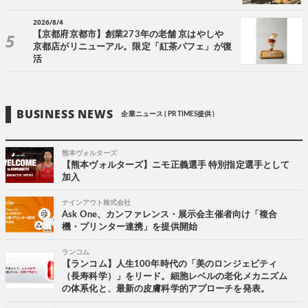
2026/8/4
【京都府京都市】創業273年の老舗 京はやしや
京都店がリニューアル。限定「紅茶パフェ」が復
活
BUSINESS NEWS
企業ニュース ( PR TIMES提供 )
熊本ヴォルターズ
【熊本ヴォルターズ】ニモ正義選手 特別指定選手として
加入
ナインアウト株式会社
Ask One、カンファレンス・展示会主催者向け「複合
機・プリンター連携」を提供開始
ランコム
【ランコム】人生100年時代の「美のロンジェビティ
（長寿科学）」をリード。細胞レベルの老化メカニズム
の体系化と、最新の皮膚科学的アプローチを発表。