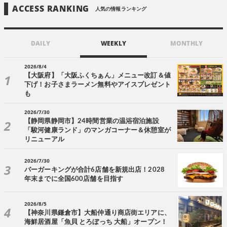
ACCESS RANKING
人気の情報ランキング
DAILY
WEEKLY
MONTHLY
2026/8/4
【大阪府】「大阪ふくちぁん」メニュー改訂＆値
下げ！お子さまラーメン無料やアイスプレゼント
も
2026/7/30
【静岡県静岡市】24時間営業の温浴宿泊施設
「駿河健康ランド」のマンガコーナー＆休憩室が
リニューアル
2026/7/30
バーガーキングが合計6店舗を新規出店！2028
年末までに全国600店舗を目指す
2026/8/5
【神奈川県鎌倉市】大船仲通り商店街エリアに、
海鮮居酒屋「魚貝 とろぼっち 大船」オープン！