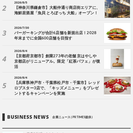
2026/8/5
【神奈川県鎌倉市】大船仲通り商店街エリアに、
海鮮居酒屋「魚貝 とろぼっち 大船」オープン！
2026/7/30
バーガーキングが合計6店舗を新規出店！2028
年末までに全国600店舗を目指す
2026/8/4
【京都府京都市】創業273年の老舗 京はやしや
京都店がリニューアル。限定「紅茶パフェ」が復
活
2026/8/4
【兵庫県神戸市・千葉県松戸市・千葉市】レッド
ロブスター3店で、「キッズメニュー」をプレゼ
ントするキャンペーンを実施
BUSINESS NEWS
企業ニュース ( PR TIMES提供 )