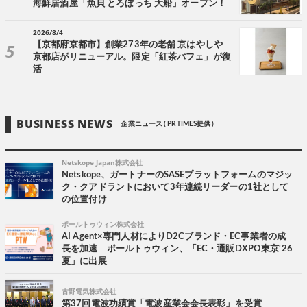
海鮮居酒屋「魚貝 とろぼっち 大船」オープン！
2026/8/4
【京都府京都市】創業273年の老舗 京はやしや
京都店がリニューアル。限定「紅茶パフェ」が復
活
BUSINESS NEWS
企業ニュース ( PR TIMES提供 )
Netskope Japan株式会社
Netskope、ガートナーのSASEプラットフォームのマジッ
ク・クアドラントにおいて3年連続リーダーの1社として
の位置付け
ポールトゥウィン株式会社
AI Agent×専門人材によりD2Cブランド・EC事業者の成
長を加速 ポールトゥウィン、「EC・通販DXPO東京'26
夏」に出展
古野電気株式会社
第37回電波功績賞「電波産業会会長表彰」を受賞