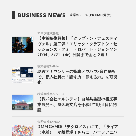
BUSINESS NEWS
企業ニュース ( PR TIMES提供 )
マリブ株式会社
【本編映像解禁】『クラプトン・フェスティ
ヴァル』第二弾「エリック・クラプトン：セ
ッションズ・フォー・ロバート・ジョンソン
2004」8/21（金）公開まであと２週！
株式会社Talkle
現役アナウンサーの指導ノウハウ×音声解析
で、新入社員の「話す力・伝える力」を可視
化
株式会社エルシティ
【株式会社エルシティ】自然共生型の観光事
業展開へ、屋久島支店を令和8年8月8日に開
設
合同会社EXNOA
DMM GAMES『テクロノス』にて、「ライア
（水着）」が新登場！さらに、ハーフアニバ