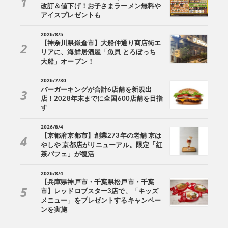
改訂＆値下げ！お子さまラーメン無料や
アイスプレゼントも
2026/8/5
【神奈川県鎌倉市】大船仲通り商店街エ
リアに、海鮮居酒屋「魚貝 とろぼっち
大船」オープン！
2026/7/30
バーガーキングが合計6店舗を新規出
店！2028年末までに全国600店舗を目指
す
2026/8/4
【京都府京都市】創業273年の老舗 京は
やしや 京都店がリニューアル。限定「紅
茶パフェ」が復活
2026/8/4
【兵庫県神戸市・千葉県松戸市・千葉
市】レッドロブスター3店で、「キッズ
メニュー」をプレゼントするキャンペー
ンを実施