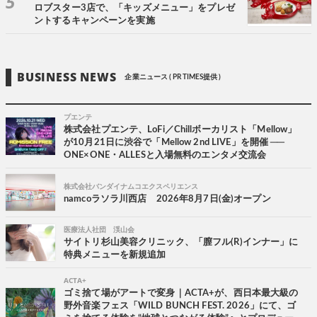
ロブスター3店で、「キッズメニュー」をプレゼ
ントするキャンペーンを実施
BUSINESS NEWS
企業ニュース ( PR TIMES提供 )
プエンテ
株式会社プエンテ、LoFi／Chillボーカリスト「Mellow」
が10月21日に渋谷で「Mellow 2nd LIVE」を開催 ──
ONE×ONE・ALLESと入場無料のエンタメ交流会
株式会社バンダイナムコエクスペリエンス
namcoラソラ川西店 2026年8月7日(金)オープン
医療法人社団 渓山会
サイトリ杉山美容クリニック、「膣フル(R)インナー」に
特典メニューを新規追加
ACTA+
ゴミ捨て場がアートで変身｜ACTA+が、西日本最大級の
野外音楽フェス「WILD BUNCH FEST. 2026」にて、ゴ