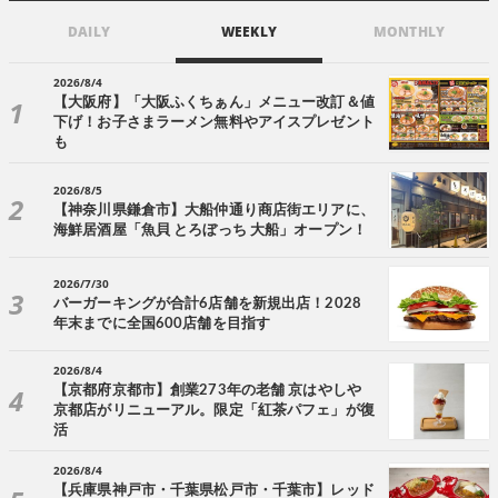
DAILY
WEEKLY
MONTHLY
2026/8/4
【大阪府】「大阪ふくちぁん」メニュー改訂＆値
下げ！お子さまラーメン無料やアイスプレゼント
も
2026/8/5
【神奈川県鎌倉市】大船仲通り商店街エリアに、
海鮮居酒屋「魚貝 とろぼっち 大船」オープン！
2026/7/30
バーガーキングが合計6店舗を新規出店！2028
年末までに全国600店舗を目指す
2026/8/4
【京都府京都市】創業273年の老舗 京はやしや
京都店がリニューアル。限定「紅茶パフェ」が復
活
2026/8/4
【兵庫県神戸市・千葉県松戸市・千葉市】レッド