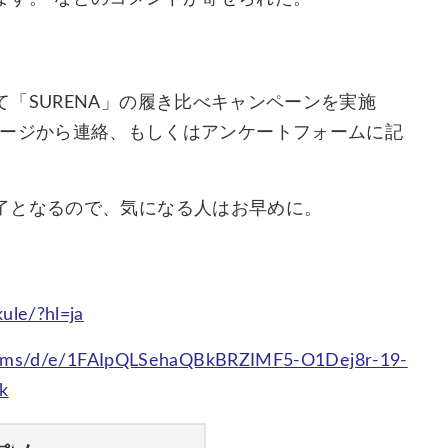
「SURENA」の履き比べキャンペーンを実施
クトメッセージから連絡、もしくはアンケートフォームに記
了となるので、気になる人はお早めに。
ule/?hl=ja
forms/d/e/1FAIpQLSehaQBkBRZIMF5-O1Dej8r-19-
k