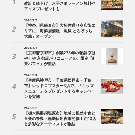
改訂＆値下げ！お子さまラーメン無料や
アイスプレゼントも
2026/8/5
【神奈川県鎌倉市】大船仲通り商店街エ
リアに、海鮮居酒屋「魚貝 とろぼっち
大船」オープン！
2026/8/4
【京都府京都市】創業273年の老舗 京は
やしや 京都店がリニューアル。限定「紅
茶パフェ」が復活
2026/8/4
【兵庫県神戸市・千葉県松戸市・千葉
市】レッドロブスター3店で、「キッズ
メニュー」をプレゼントするキャンペー
ンを実施
2026/8/6
【栃木県那須塩原市】地域に根差す食と
音楽の祭典・黒磯日用夜市開催！約40店
と多彩なアーティストが集結