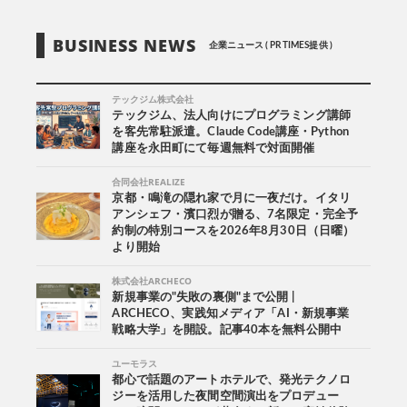
BUSINESS NEWS
企業ニュース ( PR TIMES提供 )
テックジム株式会社
テックジム、法人向けにプログラミング講師
を客先常駐派遣。Claude Code講座・Python
講座を永田町にて毎週無料で対面開催
合同会社REALIZE
京都・鳴滝の隠れ家で月に一夜だけ。イタリ
アンシェフ・濱口烈が贈る、7名限定・完全予
約制の特別コースを2026年8月30日（日曜）
より開始
株式会社ARCHECO
新規事業の"失敗の裏側"まで公開 |
ARCHECO、実践知メディア「AI・新規事業
戦略大学」を開設。記事40本を無料公開中
ユーモラス
都心で話題のアートホテルで、発光テクノロ
ジーを活用した夜間空間演出をプロデュー