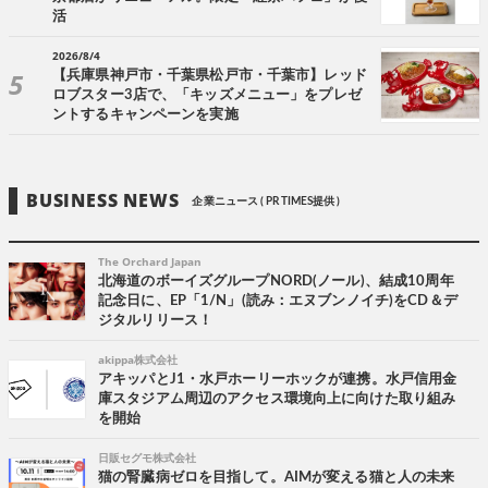
活
2026/8/4
【兵庫県神戸市・千葉県松戸市・千葉市】レッド
ロブスター3店で、「キッズメニュー」をプレゼ
ントするキャンペーンを実施
BUSINESS NEWS
企業ニュース ( PR TIMES提供 )
The Orchard Japan
北海道のボーイズグループNORD(ノール)、結成10周年
記念日に、EP「1/N」(読み：エヌブンノイチ)をCD＆デ
ジタルリリース！
akippa株式会社
アキッパとJ1・水戸ホーリーホックが連携。水戸信用金
庫スタジアム周辺のアクセス環境向上に向けた取り組み
を開始
日販セグモ株式会社
猫の腎臓病ゼロを目指して。AIMが変える猫と人の未来