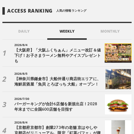
ACCESS RANKING
人気の情報ランキング
DAILY
WEEKLY
MONTHLY
2026/8/4
【大阪府】「大阪ふくちぁん」メニュー改訂＆値
下げ！お子さまラーメン無料やアイスプレゼント
も
2026/8/5
【神奈川県鎌倉市】大船仲通り商店街エリアに、
海鮮居酒屋「魚貝 とろぼっち 大船」オープン！
2026/7/30
バーガーキングが合計6店舗を新規出店！2028
年末までに全国600店舗を目指す
2026/8/4
【京都府京都市】創業273年の老舗 京はやしや
京都店がリニューアル。限定「紅茶パフェ」が復