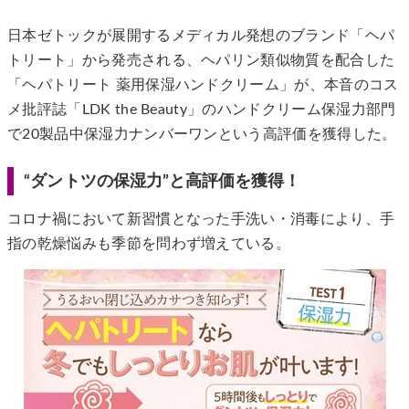
日本ゼトックが展開するメディカル発想のブランド「ヘパ
トリート」から発売される、ヘパリン類似物質を配合した
「ヘパトリート 薬用保湿ハンドクリーム」が、本音のコス
メ批評誌「LDK the Beauty」のハンドクリーム保湿力部門
で20製品中保湿力ナンバーワンという高評価を獲得した。
“ダントツの保湿力”と高評価を獲得！
コロナ禍において新習慣となった手洗い・消毒により、手
指の乾燥悩みも季節を問わず増えている。