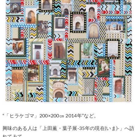
“「ヒラケゴマ」200×200㎝ 2014年”など。
興味のある人は「上田薫・葉子展-35年の現在(いま)-」へ訪
れてみて。