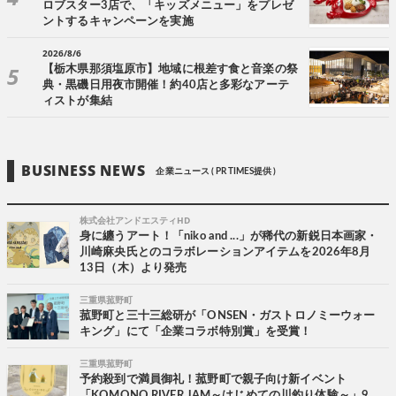
ロブスター3店で、「キッズメニュー」をプレゼ
ントするキャンペーンを実施
2026/8/6
【栃木県那須塩原市】地域に根差す食と音楽の祭
典・黒磯日用夜市開催！約40店と多彩なアーテ
ィストが集結
BUSINESS NEWS
企業ニュース ( PR TIMES提供 )
株式会社アンドエスティHD
身に纏うアート！「niko and ...」が稀代の新鋭日本画家・
川崎麻央氏とのコラボレーションアイテムを2026年8月
13日（木）より発売
三重県菰野町
菰野町と三十三総研が「ONSEN・ガストロノミーウォー
キング」にて「企業コラボ特別賞」を受賞！
三重県菰野町
予約殺到で満員御礼！菰野町で親子向け新イベント
「KOMONO RIVER JAM～はじめての川釣り体験～」9