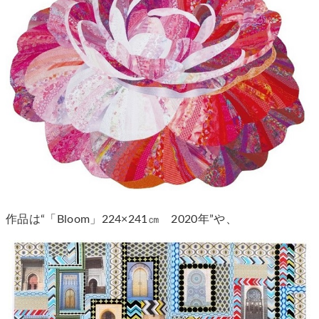
作品は“「Bloom」224×241㎝ 2020年”や、