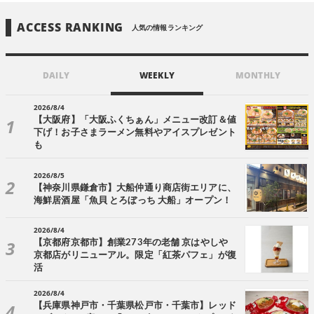
ACCESS RANKING
人気の情報ランキング
DAILY
WEEKLY
MONTHLY
2026/8/4
【大阪府】「大阪ふくちぁん」メニュー改訂＆値
下げ！お子さまラーメン無料やアイスプレゼント
も
2026/8/5
【神奈川県鎌倉市】大船仲通り商店街エリアに、
海鮮居酒屋「魚貝 とろぼっち 大船」オープン！
2026/8/4
【京都府京都市】創業273年の老舗 京はやしや
京都店がリニューアル。限定「紅茶パフェ」が復
活
2026/8/4
【兵庫県神戸市・千葉県松戸市・千葉市】レッド