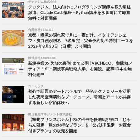
テックジム株式会社
テックジム、法人向けにプログラミング講師を客先常駐
派遣。Claude Code講座・Python講座を永田町にて毎週
無料で対面開催
合同会社REALIZE
京都・鳴滝の隠れ家で月に一夜だけ。イタリアンシェ
フ・濱口烈が贈る、7名限定・完全予約制の特別コースを
2026年8月30日（日曜）より開始
株式会社ARCHECO
新規事業の"失敗の裏側"まで公開 | ARCHECO、実践知メ
ディア「AI・新規事業戦略大学」を開設。記事40本を無
料公開中
ユーモラス
都心で話題のアートホテルで、発光テクノロジーを活用
した夜間空間演出をプロデュース。暗闇とアートが共存
する新しい宿泊体験へ
野口観光マネジメント株式会社
【室蘭プリンスホテル】秋の滞在を快適&お得に!「じゃ
らん限定 秋のお得なプラン」&「公式HP限定 お夜食
付きプラン」の販売を開始