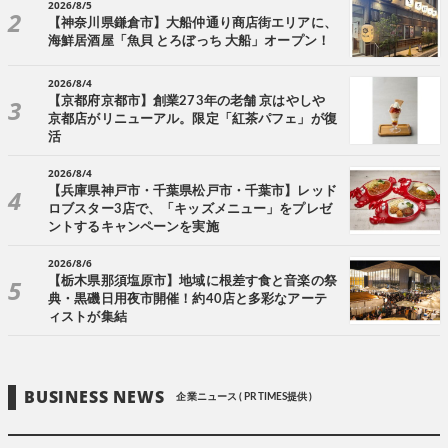
2026/8/5
【神奈川県鎌倉市】大船仲通り商店街エリアに、
海鮮居酒屋「魚貝 とろぼっち 大船」オープン！
2026/8/4
【京都府京都市】創業273年の老舗 京はやしや
京都店がリニューアル。限定「紅茶パフェ」が復
活
2026/8/4
【兵庫県神戸市・千葉県松戸市・千葉市】レッド
ロブスター3店で、「キッズメニュー」をプレゼ
ントするキャンペーンを実施
2026/8/6
【栃木県那須塩原市】地域に根差す食と音楽の祭
典・黒磯日用夜市開催！約40店と多彩なアーテ
ィストが集結
BUSINESS NEWS
企業ニュース ( PR TIMES提供 )