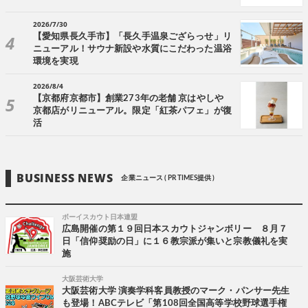
2026/7/30
【愛知県長久手市】「長久手温泉ござらっせ」リ
ニューアル！サウナ新設や水質にこだわった温浴
環境を実現
2026/8/4
【京都府京都市】創業273年の老舗 京はやしや
京都店がリニューアル。限定「紅茶パフェ」が復
活
BUSINESS NEWS
企業ニュース ( PR TIMES提供 )
ボーイスカウト日本連盟
広島開催の第１９回日本スカウトジャンボリー ８月７
日「信仰奨励の日」に１６教宗派が集いと宗教儀礼を実
施
大阪芸術大学
大阪芸術大学 演奏学科客員教授のマーク・パンサー先生
も登場！ABCテレビ「第108回全国高等学校野球選手権