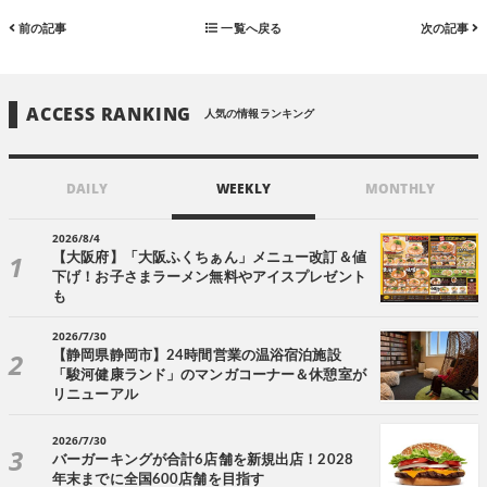
前の記事
一覧へ戻る
次の記事
ACCESS RANKING
人気の情報ランキング
DAILY
WEEKLY
MONTHLY
2026/8/4
【大阪府】「大阪ふくちぁん」メニュー改訂＆値
下げ！お子さまラーメン無料やアイスプレゼント
も
2026/7/30
【静岡県静岡市】24時間営業の温浴宿泊施設
「駿河健康ランド」のマンガコーナー＆休憩室が
リニューアル
2026/7/30
バーガーキングが合計6店舗を新規出店！2028
年末までに全国600店舗を目指す